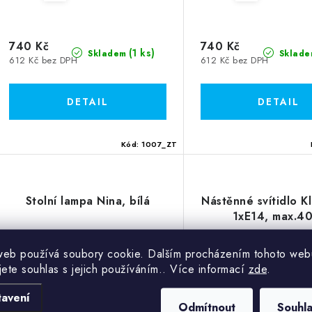
740 Kč
740 Kč
(1 ks)
Skladem
Sklade
612 Kč bez DPH
612 Kč bez DPH
Kód:
1007_ZT
Stolní lampa Nina, bílá
Nástěnné svítidlo Kl
1xE14, max.4
web používá soubory cookie. Dalším procházením tohoto web
18 %
jete souhlas s jejich používáním.. Více informací
zde
.
Akce
tavení
Odmítnout
Souhl