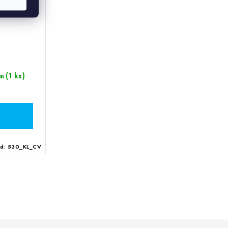
(1 ks)
m
ód:
530_KL_CV