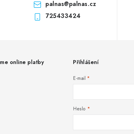
palnas
@
palnas.cz
s
725433424
u
áme online platby
Přihlášení
E-mail
Heslo