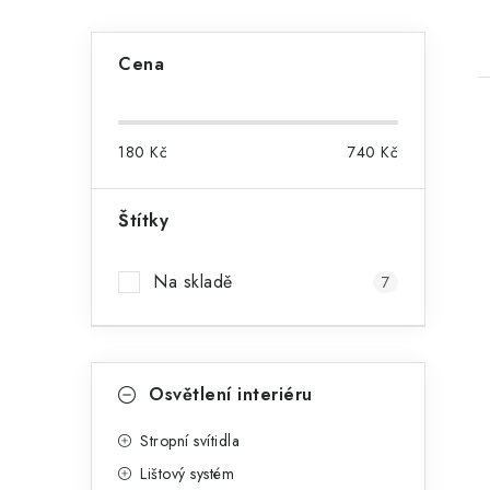
P
Cena
o
s
180
Kč
740
Kč
t
r
Štítky
i
a
Na skladě
7
n
n
K
í
Přeskočit
Osvětlení interiéru
kategorie
a
p
t
Stropní svítidla
a
Lištový systém
e