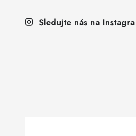
l
Sledujte nás na Instagr
í
r