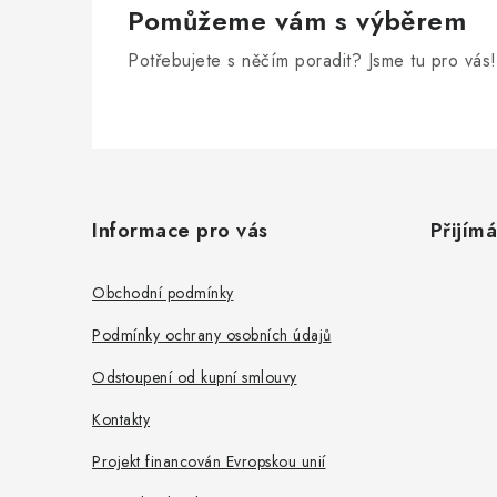
i
Pomůžeme vám s výběrem
Potřebujete s něčím poradit? Jsme tu pro vás!
Z
á
Informace pro vás
Přijím
p
a
Obchodní podmínky
t
Podmínky ochrany osobních údajů
í
Odstoupení od kupní smlouvy
Kontakty
Projekt financován Evropskou unií