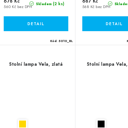
u
678 Kč
687 Kč
k
(2 ks)
Skladem
Sklade
560 Kč bez DPH
568 Kč bez DPH
k
t
ů
ů
Kód:
5010_BL
Stolní lampa Vela, zlatá
Stolní lampa Vela