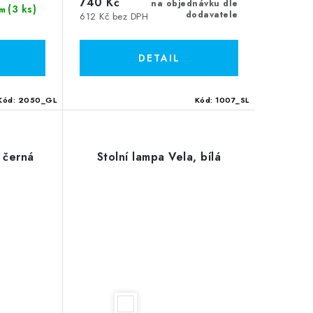
740 Kč
na objednávku dle
(3 ks)
m
dodavatele
612 Kč bez DPH
Kód:
2050_GL
Kód:
1007_SL
, černá
Stolní lampa Vela, bílá