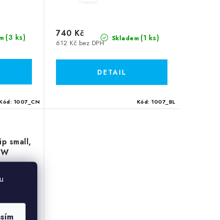
740 Kč
(3 ks)
(1 ks)
m
Skladem
612 Kč bez DPH
Kód:
1007_CN
Kód:
1007_BL
ip small,
0W
u
asím