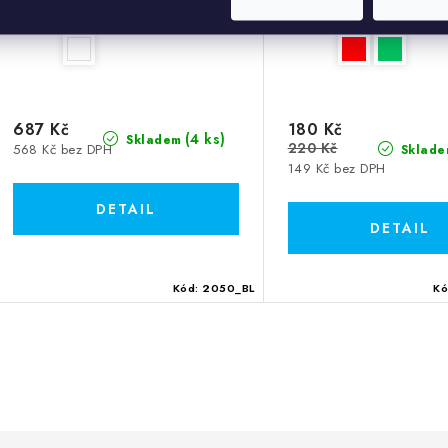
687 Kč
180 Kč
(4 ks)
Skladem
220 Kč
568 Kč bez DPH
Sklade
149 Kč bez DPH
Kód:
2050_BL
K
O
v