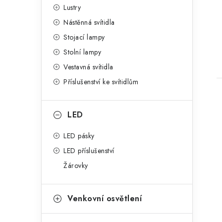
n
Lustry
g
e
Nástěnná svítidla
o
t
Stojací lampy
l
r
Stolní lampy
i
Vestavná svítidla
e
Příslušenství ke svítidlům
LED
LED pásky
LED příslušenství
Žárovky
Venkovní osvětlení