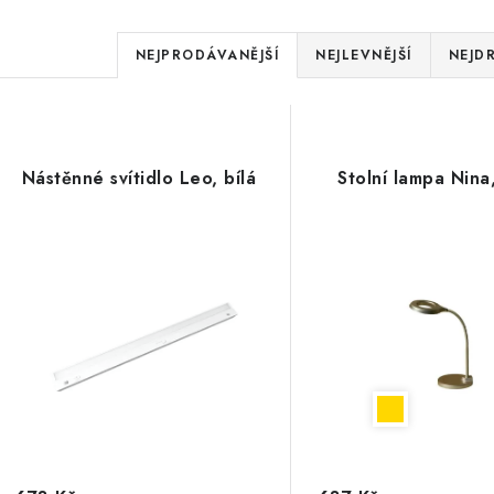
Ř
NEJPRODÁVANĚJŠÍ
NEJLEVNĚJŠÍ
NEJD
a
V
z
ý
e
Nástěnné svítidlo Leo, bílá
Stolní lampa Nina,
p
n
í
s
p
p
r
r
o
o
d
d
u