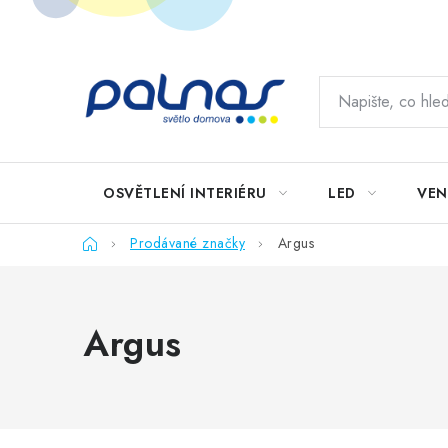
Přejít
na
obsah
OSVĚTLENÍ INTERIÉRU
LED
VEN
Domů
Prodávané značky
Argus
Argus