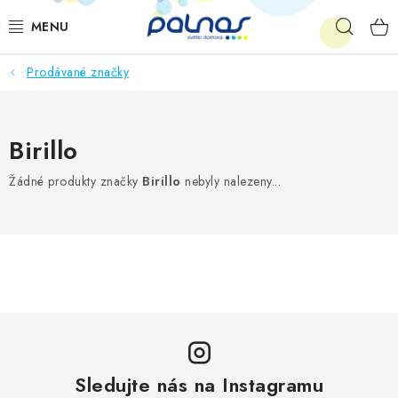
Přejít
Hleda
na
obsah
Prodávané značky
OSVĚTLENÍ INTERIÉRU
LED
Birillo
VENKOVNÍ OSVĚTLENÍ
Žádné produkty značky
Birillo
nebyly nalezeny...
AKCE
SHOWROOM
KE STAŽENÍ
Sledujte nás na Instagramu