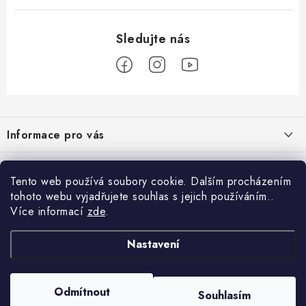
Z
á
Informace pro vás
p
a
Obchodní podmínky
Přijímáme online platby
t
Tento web používá soubory cookie. Dalším procházením
Podmínky ochrany osobních údajů
í
tohoto webu vyjadřujete souhlas s jejich používáním..
Přihlášení
Více informací
zde
.
Odstoupení od kupní smlouvy
E-mail
Vyhledávání
Kontakty
Nastavení
Projekt financován Evropskou unií
HLEDAT
Copyright 2026
palnas.cz
. Všechna práva vyhrazena.
Odmítnout
Moje objednávka
Souhlasím
Heslo
Vytvořil Shoptet