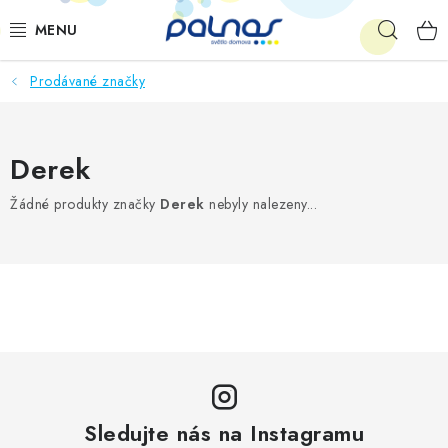
Přejít
Hleda
na
obsah
Prodávané značky
OSVĚTLENÍ INTERIÉRU
LED
Derek
VENKOVNÍ OSVĚTLENÍ
Žádné produkty značky
Derek
nebyly nalezeny...
AKCE
SHOWROOM
KE STAŽENÍ
Sledujte nás na Instagramu