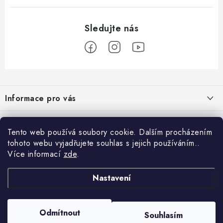
Z
á
Informace pro vás
p
a
Obchodní podmínky
Přijímáme online platby
t
Tento web používá soubory cookie. Dalším procházením
Podmínky ochrany osobních údajů
í
tohoto webu vyjadřujete souhlas s jejich používáním..
Přihlášení
Více informací
zde
.
Odstoupení od kupní smlouvy
E-mail
Vyhledávání
Kontakty
Nastavení
Projekt financován Evropskou unií
HLEDAT
Copyright 2026
palnas.cz
. Všechna práva vyhrazena.
Odmítnout
Moje objednávka
Souhlasím
Heslo
Vytvořil Shoptet