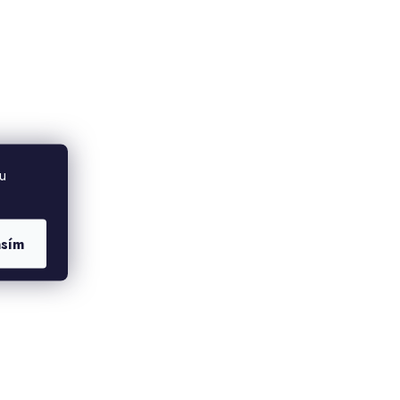
u
asím