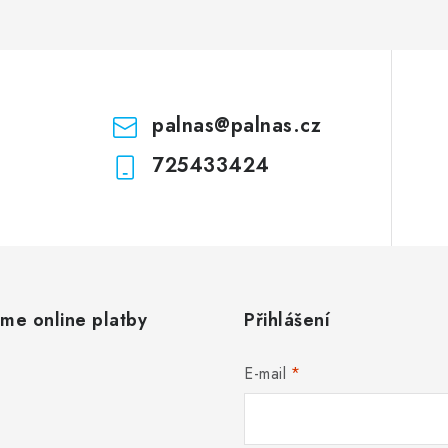
palnas
@
palnas.cz
725433424
áme online platby
Přihlášení
E-mail