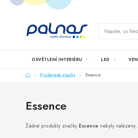
Přejít
na
obsah
OSVĚTLENÍ INTERIÉRU
LED
VEN
Domů
Prodávané značky
Essence
Essence
Žádné produkty značky
Essence
nebyly nalezeny.