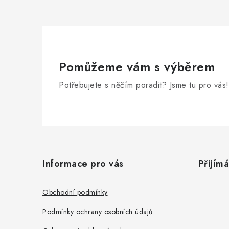
Pomůžeme vám s výběrem
Potřebujete s něčím poradit? Jsme tu pro vás!
Z
á
Informace pro vás
Přijím
p
a
Obchodní podmínky
t
Podmínky ochrany osobních údajů