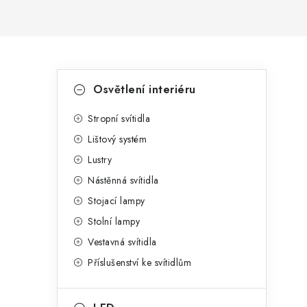
P
K
Přeskočit
Osvětlení interiéru
kategorie
a
o
t
Stropní svítidla
s
Lištový systém
e
t
Lustry
g
r
Nástěnná svítidla
o
Stojací lampy
a
r
Stolní lampy
n
i
Vestavná svítidla
e
n
Příslušenství ke svítidlům
í