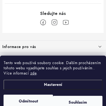
Z
á
Informace pro vás
p
a
Obchodní podmínky
Přijímáme online platby
t
Tento web používá soubory cookie. Dalším procházením
Podmínky ochrany osobních údajů
í
tohoto webu vyjadřujete souhlas s jejich používáním..
Přihlášení
Více informací
zde
.
Odstoupení od kupní smlouvy
E-mail
Vyhledávání
Kontakty
Nastavení
Projekt financován Evropskou unií
HLEDAT
Copyright 2026
palnas.cz
. Všechna práva vyhrazena.
Odmítnout
Moje objednávka
Souhlasím
Heslo
Vytvořil Shoptet