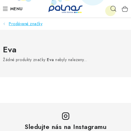
Přejít
Hleda
na
obsah
Prodávané značky
OSVĚTLENÍ INTERIÉRU
LED
Eva
VENKOVNÍ OSVĚTLENÍ
Žádné produkty značky
Eva
nebyly nalezeny...
AKCE
SHOWROOM
KE STAŽENÍ
Sledujte nás na Instagramu