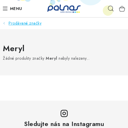
Přejít
Hleda
na
obsah
Prodávané značky
OSVĚTLENÍ INTERIÉRU
LED
Meryl
VENKOVNÍ OSVĚTLENÍ
Žádné produkty značky
Meryl
nebyly nalezeny...
AKCE
SHOWROOM
KE STAŽENÍ
Sledujte nás na Instagramu