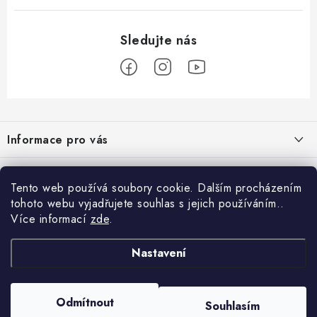
Z
á
Informace pro vás
p
a
Obchodní podmínky
Přijímáme online platby
t
Tento web používá soubory cookie. Dalším procházením
Podmínky ochrany osobních údajů
í
tohoto webu vyjadřujete souhlas s jejich používáním..
Přihlášení
Více informací
zde
.
Odstoupení od kupní smlouvy
E-mail
Vyhledávání
Kontakty
Nastavení
Projekt financován Evropskou unií
HLEDAT
Copyright 2026
palnas.cz
. Všechna práva vyhrazena.
Odmítnout
Moje objednávka
Souhlasím
Heslo
Vytvořil Shoptet