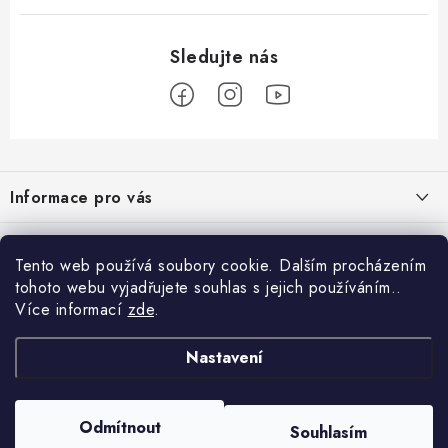
Z
á
Informace pro vás
p
a
Obchodní podmínky
Přijímáme online platby
t
Tento web používá soubory cookie. Dalším procházením
Podmínky ochrany osobních údajů
í
tohoto webu vyjadřujete souhlas s jejich používáním..
Přihlášení
Více informací
zde
.
Odstoupení od kupní smlouvy
E-mail
Vyhledávání
Kontakty
Nastavení
Projekt financován Evropskou unií
HLEDAT
Copyright 2026
palnas.cz
. Všechna práva vyhrazena.
Odmítnout
Moje objednávka
Souhlasím
Heslo
Vytvořil Shoptet