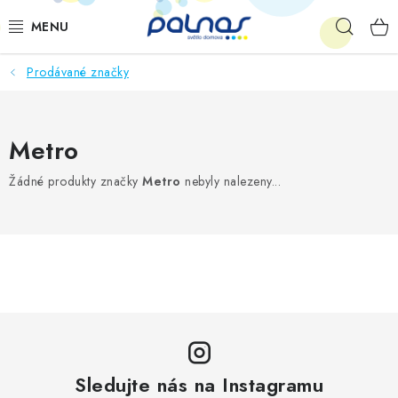
Přejít
Hleda
na
obsah
Prodávané značky
OSVĚTLENÍ INTERIÉRU
LED
Metro
VENKOVNÍ OSVĚTLENÍ
Žádné produkty značky
Metro
nebyly nalezeny...
AKCE
SHOWROOM
KE STAŽENÍ
Sledujte nás na Instagramu