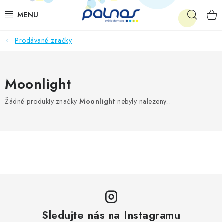
Přejít
Hleda
na
obsah
Prodávané značky
OSVĚTLENÍ INTERIÉRU
LED
Moonlight
VENKOVNÍ OSVĚTLENÍ
Žádné produkty značky
Moonlight
nebyly nalezeny...
AKCE
SHOWROOM
KE STAŽENÍ
Sledujte nás na Instagramu