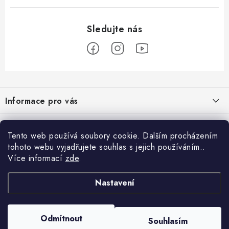
Z
á
Informace pro vás
p
a
Obchodní podmínky
Přijímáme online platby
t
Tento web používá soubory cookie. Dalším procházením
Podmínky ochrany osobních údajů
í
tohoto webu vyjadřujete souhlas s jejich používáním..
Přihlášení
Více informací
zde
.
Odstoupení od kupní smlouvy
E-mail
Vyhledávání
Kontakty
Nastavení
Projekt financován Evropskou unií
HLEDAT
Copyright 2026
palnas.cz
. Všechna práva vyhrazena.
Odmítnout
Moje objednávka
Souhlasím
Heslo
Vytvořil Shoptet