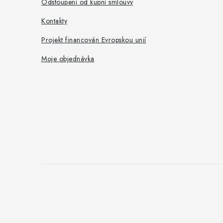
í
Odstoupení od kupní smlouvy
Kontakty
Projekt financován Evropskou unií
Moje objednávka