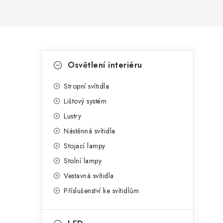
P
K
Přeskočit
Osvětlení interiéru
kategorie
a
o
t
Stropní svítidla
s
Lištový systém
e
t
Lustry
g
r
Nástěnná svítidla
o
Stojací lampy
a
r
Stolní lampy
n
i
Vestavná svítidla
e
n
Příslušenství ke svítidlům
í