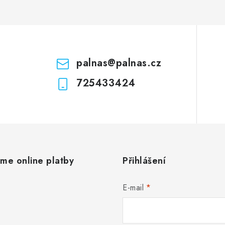
palnas
@
palnas.cz
725433424
áme online platby
Přihlášení
E-mail