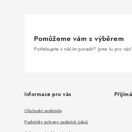
Pomůžeme vám s výběrem
Potřebujete s něčím poradit? Jsme tu pro vás!
Z
á
Informace pro vás
Přijím
p
a
Obchodní podmínky
t
Podmínky ochrany osobních údajů