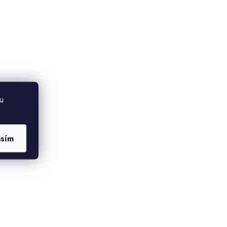
u
asím