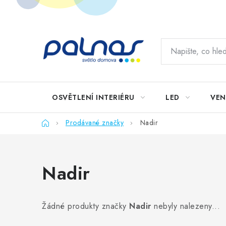
Přejít
na
obsah
OSVĚTLENÍ INTERIÉRU
LED
VEN
Domů
Prodávané značky
Nadir
Nadir
Žádné produkty značky
Nadir
nebyly nalezeny...