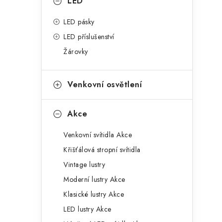
p
LED
a
LED pásky
LED příslušenství
n
Žárovky
e
l
Venkovní osvětlení
Akce
Venkovní svítidla Akce
Křišťálová stropní svítidla
Vintage lustry
Moderní lustry Akce
Klasické lustry Akce
LED lustry Akce