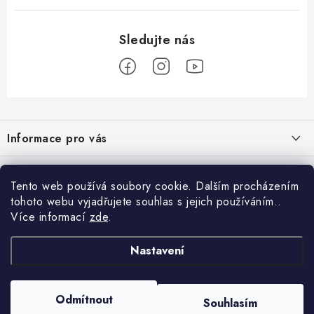
Z
á
Informace pro vás
p
a
Obchodní podmínky
Přijímáme online platby
t
Tento web používá soubory cookie. Dalším procházením
Podmínky ochrany osobních údajů
í
tohoto webu vyjadřujete souhlas s jejich používáním..
Přihlášení
Více informací
zde
.
Odstoupení od kupní smlouvy
E-mail
Vyhledávání
Kontakty
Nastavení
Projekt financován Evropskou unií
HLEDAT
Copyright 2026
palnas.cz
. Všechna práva vyhrazena.
Odmítnout
Moje objednávka
Souhlasím
Heslo
Vytvořil Shoptet