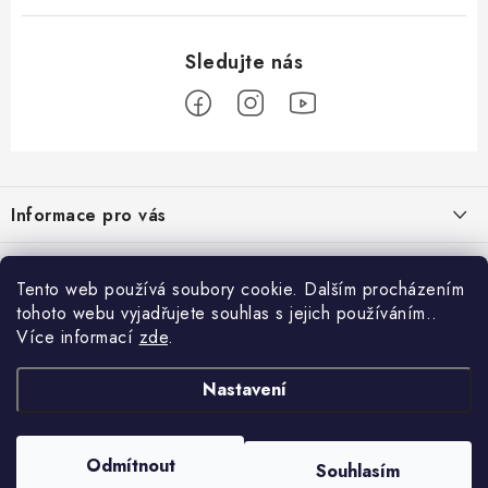
Z
á
Informace pro vás
p
a
Obchodní podmínky
Přijímáme online platby
t
Tento web používá soubory cookie. Dalším procházením
Podmínky ochrany osobních údajů
í
tohoto webu vyjadřujete souhlas s jejich používáním..
Přihlášení
Více informací
zde
.
Odstoupení od kupní smlouvy
E-mail
Vyhledávání
Kontakty
Nastavení
Projekt financován Evropskou unií
HLEDAT
Copyright 2026
palnas.cz
. Všechna práva vyhrazena.
Odmítnout
Moje objednávka
Souhlasím
Heslo
Vytvořil Shoptet