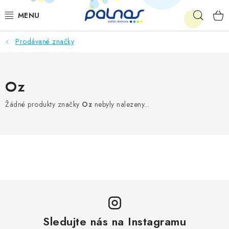
Přejít
Hleda
na
obsah
Prodávané značky
OSVĚTLENÍ INTERIÉRU
LED
Oz
VENKOVNÍ OSVĚTLENÍ
Žádné produkty značky
Oz
nebyly nalezeny...
AKCE
SHOWROOM
KE STAŽENÍ
Sledujte nás na Instagramu