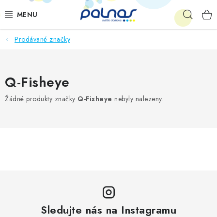
Přejít
Hleda
na
obsah
Prodávané značky
OSVĚTLENÍ INTERIÉRU
LED
Q-Fisheye
VENKOVNÍ OSVĚTLENÍ
Žádné produkty značky
Q-Fisheye
nebyly nalezeny...
AKCE
SHOWROOM
KE STAŽENÍ
Sledujte nás na Instagramu