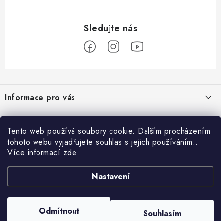
Z
á
Informace pro vás
p
a
Obchodní podmínky
Přijímáme online platby
t
Tento web používá soubory cookie. Dalším procházením
Podmínky ochrany osobních údajů
í
tohoto webu vyjadřujete souhlas s jejich používáním..
Přihlášení
Více informací
zde
.
Odstoupení od kupní smlouvy
E-mail
Vyhledávání
Kontakty
Nastavení
Projekt financován Evropskou unií
HLEDAT
Copyright 2026
palnas.cz
. Všechna práva vyhrazena.
Odmítnout
Moje objednávka
Souhlasím
Heslo
Vytvořil Shoptet