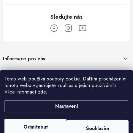
Z
á
Informace pro vás
p
a
Obchodní podmínky
Přijímáme online platby
t
Tento web používá soubory cookie. Dalším procházením
Podmínky ochrany osobních údajů
í
tohoto webu vyjadřujete souhlas s jejich používáním..
Přihlášení
Více informací
zde
.
Odstoupení od kupní smlouvy
E-mail
Vyhledávání
Kontakty
Nastavení
Projekt financován Evropskou unií
HLEDAT
Copyright 2026
palnas.cz
. Všechna práva vyhrazena.
Odmítnout
Moje objednávka
Souhlasím
Heslo
Vytvořil Shoptet