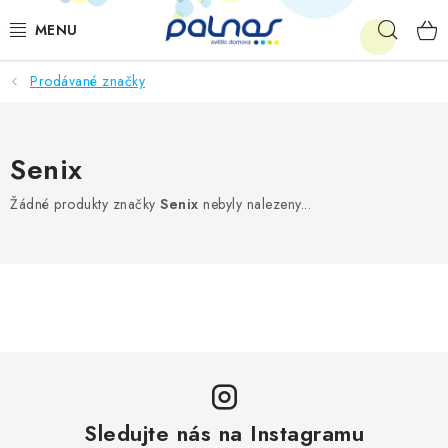
Přejít
Hleda
na
obsah
Prodávané značky
OSVĚTLENÍ INTERIÉRU
LED
Senix
VENKOVNÍ OSVĚTLENÍ
Žádné produkty značky
Senix
nebyly nalezeny...
AKCE
SHOWROOM
KE STAŽENÍ
Sledujte nás na Instagramu