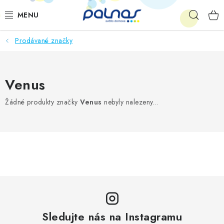
Přejít
Hleda
na
obsah
Prodávané značky
OSVĚTLENÍ INTERIÉRU
LED
Venus
VENKOVNÍ OSVĚTLENÍ
Žádné produkty značky
Venus
nebyly nalezeny...
AKCE
SHOWROOM
KE STAŽENÍ
Sledujte nás na Instagramu