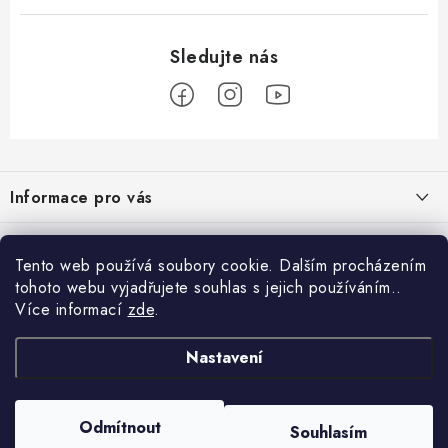
Z
á
Informace pro vás
p
a
Obchodní podmínky
Přijímáme online platby
t
Tento web používá soubory cookie. Dalším procházením
Podmínky ochrany osobních údajů
í
tohoto webu vyjadřujete souhlas s jejich používáním..
Přihlášení
Více informací
zde
.
Odstoupení od kupní smlouvy
E-mail
Vyhledávání
Kontakty
Nastavení
Projekt financován Evropskou unií
HLEDAT
Copyright 2026
palnas.cz
. Všechna práva vyhrazena.
Odmítnout
Moje objednávka
Souhlasím
Heslo
Vytvořil Shoptet