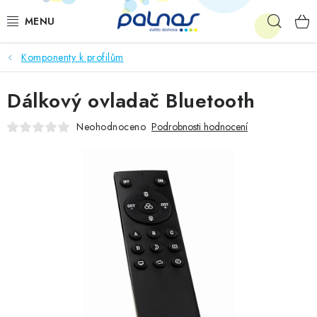
Přejít
Hleda
na
obsah
Komponenty k profilům
OSVĚTLENÍ INTERIÉRU
Dálkový ovladač Bluetooth
LED
Neohodnoceno
Podrobnosti hodnocení
VENKOVNÍ OSVĚTLENÍ
AKCE
SHOWROOM
KE STAŽENÍ