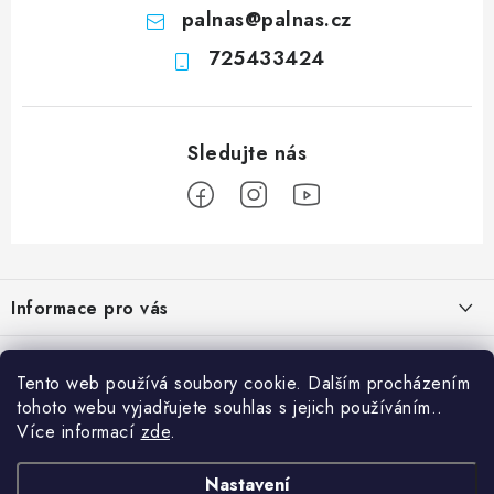
palnas
@
palnas.cz
725433424
Z
á
Informace pro vás
p
a
Obchodní podmínky
Přijímáme online platby
t
Tento web používá soubory cookie. Dalším procházením
Podmínky ochrany osobních údajů
í
tohoto webu vyjadřujete souhlas s jejich používáním..
Přihlášení
Více informací
zde
.
Odstoupení od kupní smlouvy
E-mail
Vyhledávání
Kontakty
Nastavení