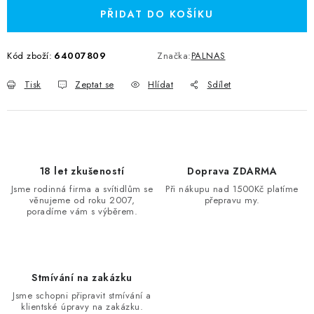
PŘIDAT DO KOŠÍKU
Kód zboží:
64007809
Značka:
PALNAS
Tisk
Zeptat se
Hlídat
Sdílet
18 let zkušeností
Doprava ZDARMA
Jsme rodinná firma a svítidlům se
Při nákupu nad 1500Kč platíme
věnujeme od roku 2007,
přepravu my.
poradíme vám s výběrem.
Stmívání na zakázku
Jsme schopni připravit stmívání a
klientské úpravy na zakázku.