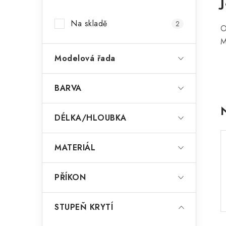
a
Na skladě
2
n
O
M
n
Modelová řada
í
p
BARVA
a
DÉLKA/HLOUBKA
n
e
MATERIÁL
l
PŘÍKON
STUPEŇ KRYTÍ