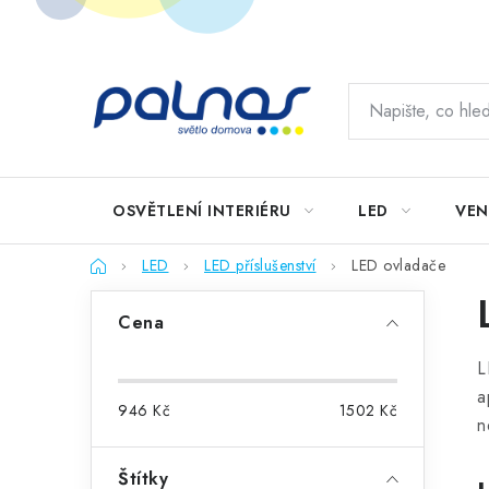
Přejít
na
obsah
OSVĚTLENÍ INTERIÉRU
LED
VEN
Domů
LED
LED příslušenství
LED ovladače
P
Cena
o
L
s
a
946
Kč
1502
Kč
t
n
r
Štítky