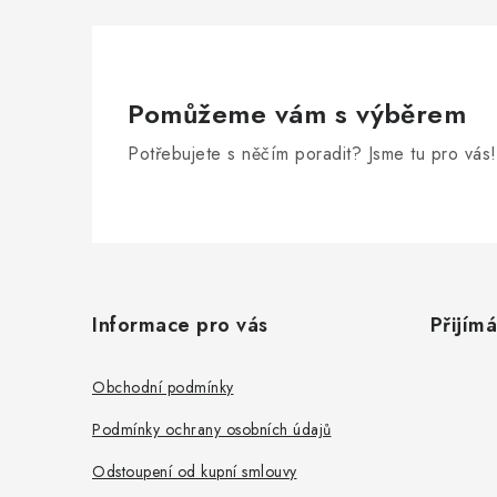
Pomůžeme vám s výběrem
Potřebujete s něčím poradit? Jsme tu pro vás!
Z
á
Informace pro vás
Přijím
p
a
Obchodní podmínky
t
Podmínky ochrany osobních údajů
í
Odstoupení od kupní smlouvy