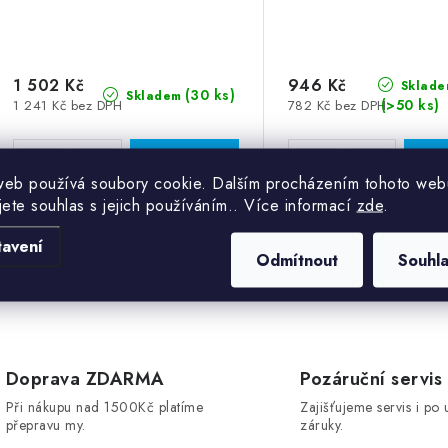
o
d
d
u
u
1 502 Kč
946 Kč
k
Sklade
(30 ks)
Skladem
(>50 ks)
1 241 Kč bez DPH
782 Kč bez DPH
k
t
ů
web používá soubory cookie. Dalším procházením tohoto web
ů
jete souhlas s jejich používáním.. Více informací
zde
.
Kód:
V2-S -WT-
K
tavení
Odmítnout
Souhl
O
v
Doprava ZDARMA
Pozáruční servis
Při nákupu nad 1500Kč platíme
Zajišťujeme servis i po 
á
přepravu my.
záruky.