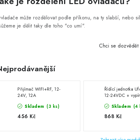
Jaké je rozdělení LED ovladačů?
vladače může rozdělovat podle příkonu, na ty slabší, nebo si
ůžeme je dělit taky dle toho "co umí".
Chci se dozvědět 
Nejprodávanější
Přijímač WIFI+RF, 12-
Řídící jednotka Uf
24V, 12A
12-24VDC + vypín
Skladem
(3 ks)
Skladem
(4 
456 Kč
868 Kč
Zobrazit více produ