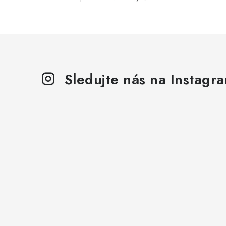
í
Sledujte nás na Instagr
r
i