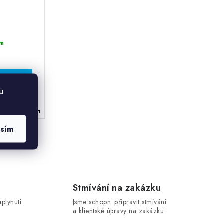
m
u
ód:
69006031
asím
Stmívání na zakázku
uplynutí
Jsme schopni připravit stmívání
a klientské úpravy na zakázku.