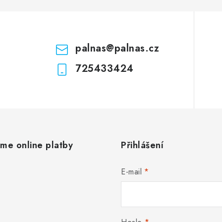
u
palnas
@
palnas.cz
725433424
áme online platby
Přihlášení
E-mail