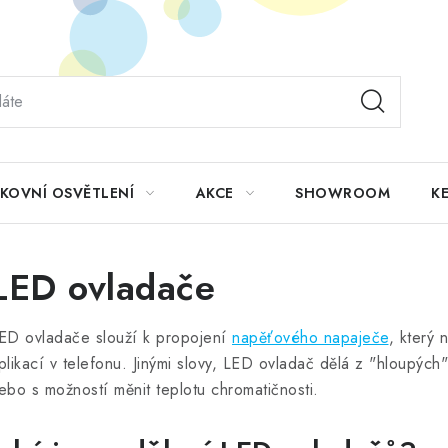
KOVNÍ OSVĚTLENÍ
AKCE
SHOWROOM
KE
LED ovladače
ED ovladače slouží k propojení
napěťového napaječe
, který 
plikací v telefonu. Jinými slovy, LED ovladač dělá z "hloupých
ebo s možností měnit teplotu chromatičnosti.