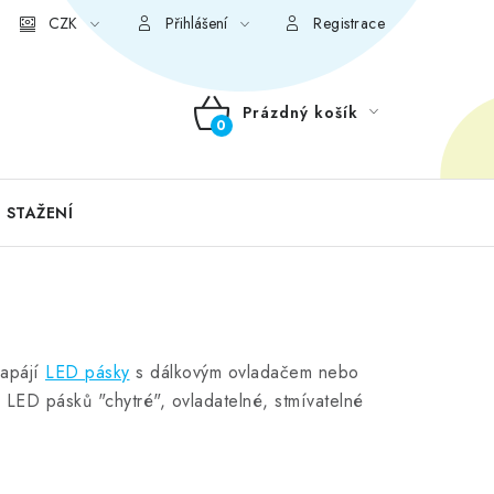
CZK
Přihlášení
Registrace
Prázdný košík
NÁKUPNÍ
KOŠÍK
 STAŽENÍ
napájí
LED pásky
s dálkovým ovladačem nebo
" LED pásků "chytré", ovladatelné, stmívatelné