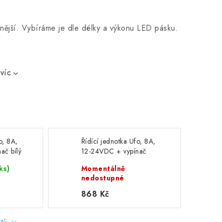
lnější. Vybíráme je dle délky a výkonu LED pásku.
víc
o, 8A,
Řídící jednotka Ufo, 8A,
ač bílý
12-24VDC + vypínač
černý
ks)
Momentálně
nedostupné
868 Kč
ktů