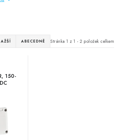
Stránka
1
z
1
-
2
položek celkem
RAŽŠÍ
ABECEDNĚ
R, 150-
VDC