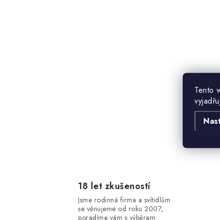
t
Tento 
vyjadřu
Nas
l
18 let zkušeností
Jsme rodinná firma a svítidlům
se věnujeme od roku 2007,
poradíme vám s výběrem.