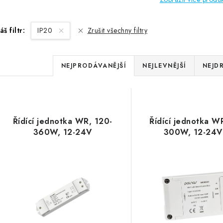
áš filtr:
IP20
Zrušit všechny filtry
Ř
NEJPRODÁVANĚJŠÍ
NEJLEVNĚJŠÍ
NEJD
a
V
z
ý
e
Řídící jednotka WR, 120-
Řídící jednotka W
p
360W, 12-24V
300W, 12-24
n
í
s
p
p
r
r
o