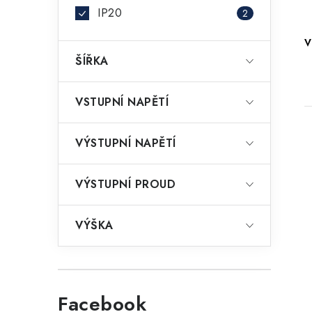
IP20
2
V
ŠÍŘKA
VSTUPNÍ NAPĚTÍ
VÝSTUPNÍ NAPĚTÍ
VÝSTUPNÍ PROUD
i
VÝŠKA
Facebook