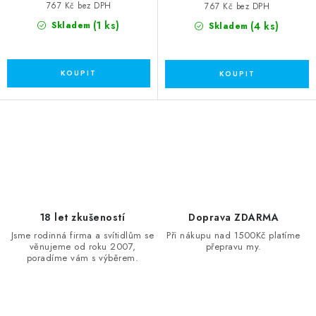
767 Kč bez DPH
767 Kč bez DPH
(1 ks)
(4 ks)
Skladem
Skladem
O
v
l
á
d
18 let zkušeností
Doprava ZDARMA
a
Jsme rodinná firma a svítidlům se
Při nákupu nad 1500Kč platíme
věnujeme od roku 2007,
přepravu my.
c
poradíme vám s výběrem.
í
p
r