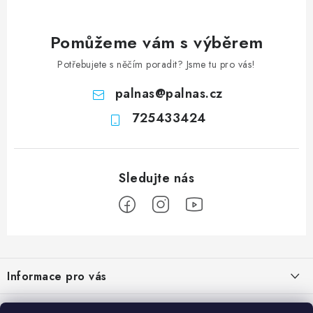
Pomůžeme vám s výběrem
Potřebujete s něčím poradit? Jsme tu pro vás!
palnas
@
palnas.cz
725433424
Z
á
Informace pro vás
p
a
Obchodní podmínky
Přijímáme online platby