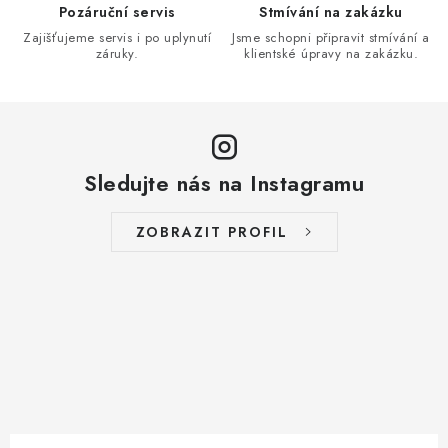
v
Pozáruční servis
Stmívání na zakázku
k
Zajišťujeme servis i po uplynutí
Jsme schopni připravit stmívání a
záruky.
klientské úpravy na zakázku.
y
v
ý
p
i
Sledujte nás na Instagramu
s
u
ZOBRAZIT PROFIL