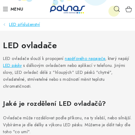
Přejít
Hleda
na
obsah
LED příslušenství
OSVĚTLENÍ INTERIÉRU
LED
LED ovladače
VENKOVNÍ OSVĚTLENÍ
LED ovladače slouží k propojení
napěťového napaječe
, který napájí
LED pásky
s dálkovým ovladačem nebo aplikací v telefonu. Jinými
slovy, LED ovladač dělá z "hloupých" LED pásků "chytré",
AKCE
ovladatelné, stmívatelné nebo s možností měnit teplotu
chromatičnosti.
SHOWROOM
Jaké je rozdělení LED ovladačů?
KE STAŽENÍ
Ovladače může rozdělovat podle příkonu, na ty slabší, nebo silnější.
Vybíráme je dle délky a výkonu LED pásku. Můžeme je dělit taky dle
toho "co umí".