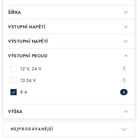
ŠÍŘKA
VSTUPNÍ NAPĚTÍ
VÝSTUPNÍ NAPĚTÍ
VÝSTUPNÍ PROUD
12 V, 24 V
1
12-24 V
1
8 A
4
VÝŠKA
V
Ř
NEJPRODÁVANĚJŠÍ
ý
a