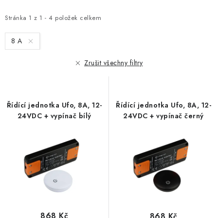
p
z
i
e
Stránka
1
z
1
-
4
položek celkem
s
n
8 A
p
í
r
p
Zrušit všechny filtry
o
r
d
o
u
d
Řídící jednotka Ufo, 8A, 12-
Řídící jednotka Ufo, 8A, 12-
k
u
24VDC + vypínač bílý
24VDC + vypínač černý
t
k
ů
t
ů
868 Kč
868 Kč