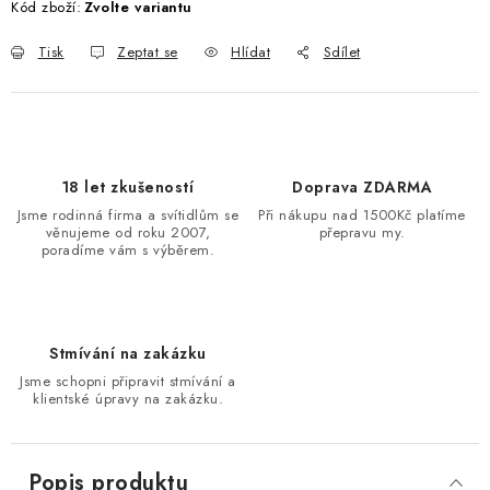
Kód zboží:
Zvolte variantu
Tisk
Zeptat se
Hlídat
Sdílet
18 let zkušeností
Doprava ZDARMA
Jsme rodinná firma a svítidlům se
Při nákupu nad 1500Kč platíme
věnujeme od roku 2007,
přepravu my.
poradíme vám s výběrem.
Stmívání na zakázku
Jsme schopni připravit stmívání a
klientské úpravy na zakázku.
Popis produktu