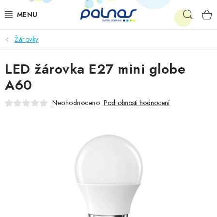
Přejít
Hleda
na
obsah
Žárovky
OSVĚTLENÍ INTERIÉRU
LED žárovka E27 mini globe
LED
A60
VENKOVNÍ OSVĚTLENÍ
Neohodnoceno
Podrobnosti hodnocení
AKCE
SHOWROOM
KE STAŽENÍ