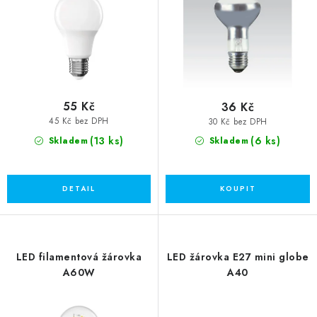
ů
t
ů
55 Kč
36 Kč
45 Kč bez DPH
30 Kč bez DPH
(13 ks)
(6 ks)
Skladem
Skladem
LED filamentová žárovka
LED žárovka E27 mini globe
A60W
A40