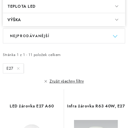
TEPLOTA LED
VÝŠKA
V
Ř
NEJPRODÁVANĚJŠÍ
ý
a
p
z
i
e
Stránka
1
z
1
-
11
položek celkem
s
n
E27
p
í
r
p
Zrušit všechny filtry
o
r
d
o
u
d
LED žárovka E27 A60
Infra žárovka R63 40W, E27
k
u
t
k