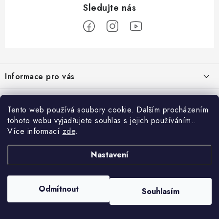
Z
á
Informace pro vás
p
a
Obchodní podmínky
Přijímáme online platby
t
Tento web používá soubory cookie. Dalším procházením
Podmínky ochrany osobních údajů
í
tohoto webu vyjadřujete souhlas s jejich používáním..
Přihlášení
Více informací
zde
.
Odstoupení od kupní smlouvy
E-mail
Vyhledávání
Kontakty
Nastavení
Projekt financován Evropskou unií
HLEDAT
Copyright 2026
palnas.cz
. Všechna práva vyhrazena.
Moje objednávka
Odmítnout
Souhlasím
Heslo
Vytvořil Shoptet
Nastavil tým EshopyUmíme.cz