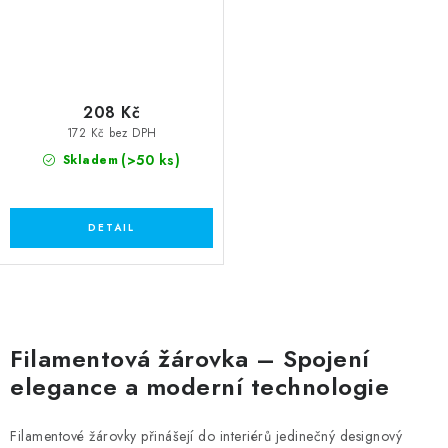
208 Kč
172 Kč bez DPH
(>50 ks)
Skladem
O
v
Filamentová žárovka – Spojení
l
elegance a moderní technologie
á
d
Filamentové žárovky přinášejí do interiérů jedinečný designový