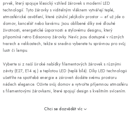
a
prvek, který spojuje klasický vzhled žárovek s moderní LED
c
technologií. Tyto žárovky s viditelným vláknem vytvářejí teplé,
í
atmosférické osvětlení, které zútulní jakýkoliv prostor – ať už jde o
p
domov, kancelář nebo kavárnu. Jsou oblíbené díky své dlouhé
životnosti, energetické úspornosti a stylovému designu, který
r
připomíná retro Edisonovy žárovky. Navíc jsou dostupné v různých
v
tvarech a velikostech, takže si snadno vyberete tu správnou pro svůj
k
lustr či lampu.
y
v
Vyberte si z naší široké nabídky filamentových žárovek s různými
ý
závity (E27, E14 aj.) a teplotou LED (teplá bílá). Díky LED technologii
p
ušetříte na spotřebě energie a zároveň dodáte svému prostoru
i
nádech elegance. Oživte svůj domov a vytvořte příjemnou atmosféru
s filamentovými žárovkami, které spojují design s kvalitním svícením.
s
u
Chci se dozvědět víc