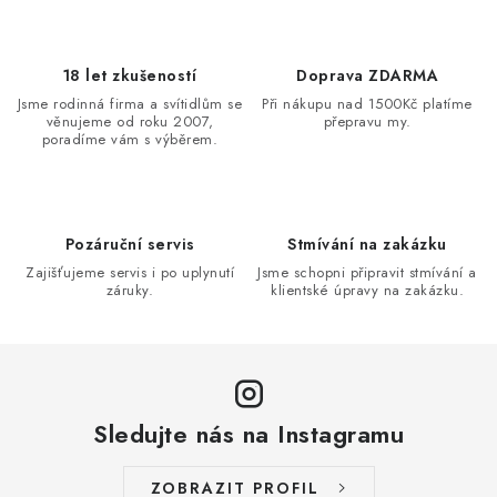
18 let zkušeností
Doprava ZDARMA
Jsme rodinná firma a svítidlům se
Při nákupu nad 1500Kč platíme
věnujeme od roku 2007,
přepravu my.
poradíme vám s výběrem.
Pozáruční servis
Stmívání na zakázku
Zajišťujeme servis i po uplynutí
Jsme schopni připravit stmívání a
záruky.
klientské úpravy na zakázku.
Sledujte nás na Instagramu
ZOBRAZIT PROFIL