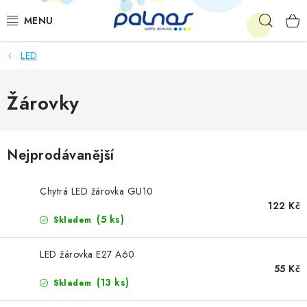
Přejít
Hleda
na
obsah
LED
OSVĚTLENÍ INTERIÉRU
LED
Žárovky
VENKOVNÍ OSVĚTLENÍ
Nejprodávanější
AKCE
Chytrá LED žárovka GU10
SHOWROOM
122 Kč
(5 ks)
Skladem
KE STAŽENÍ
LED žárovka E27 A60
55 Kč
(13 ks)
Skladem