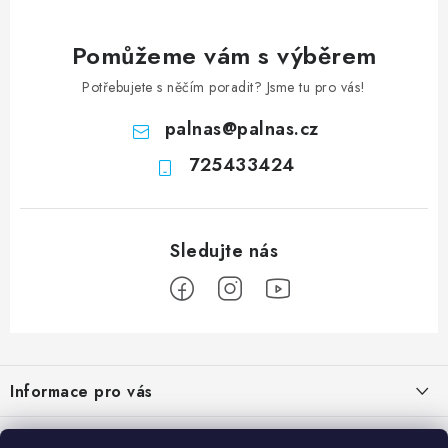
Pomůžeme vám s výběrem
Potřebujete s něčím poradit? Jsme tu pro vás!
palnas
@
palnas.cz
725433424
Z
á
Informace pro vás
p
a
Obchodní podmínky
Přijímáme online platby