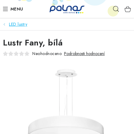
Přejít
Hleda
na
obsah
LED lustry
OSVĚTLENÍ INTERIÉRU
Lustr Fany, bílá
LED
Neohodnoceno
Podrobnosti hodnocení
VENKOVNÍ OSVĚTLENÍ
AKCE
SHOWROOM
KE STAŽENÍ