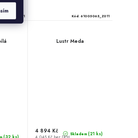
asím
000732_Z001
Kód:
61005065_Z011
ílá
Lustr Meda
4 894 Kč
(21 ks)
Skladem
(32 ks)
4 045 Kč bez DPH
m