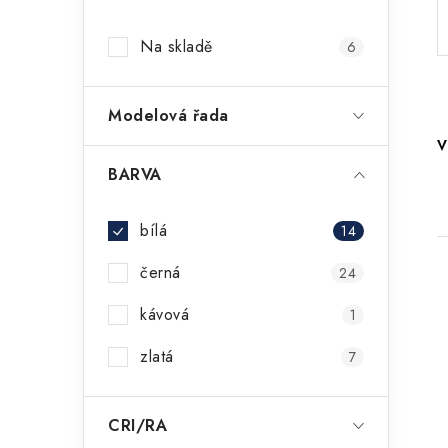
a
Na skladě
6
n
n
Modelová řada
í
V
p
BARVA
a
bílá
14
n
černá
24
e
kávová
1
l
zlatá
7
i
CRI/RA