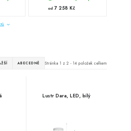
7 258 Kč
od
ktů
Stránka
1
z
2
-
14
položek celkem
AŽŠÍ
ABECEDNĚ
á
Lustr Dara, LED, bílý