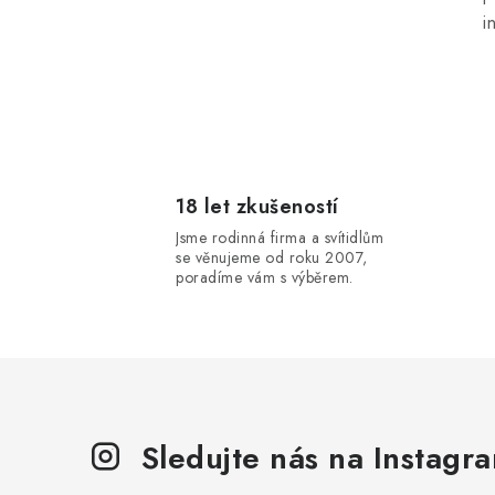
í
i
r
18 let zkušeností
Jsme rodinná firma a svítidlům
se věnujeme od roku 2007,
poradíme vám s výběrem.
i
Sledujte nás na Instagr