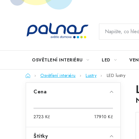
Přejít
na
obsah
OSVĚTLENÍ INTERIÉRU
LED
VEN
Domů
Osvětlení interiéru
Lustry
LED lustry
P
Cena
o
s
2723
Kč
17910
Kč
t
r
Štítky