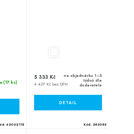
na objednávku 1–5
5 333 Kč
týdnů dle
(17 ks)
m
4 407 Kč bez DPH
dodavatele
ód:
62002118
Kód:
285085