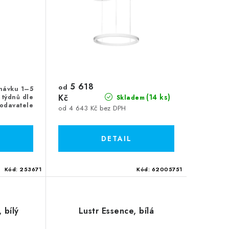
5 618
od
návku 1–5
Kč
(14 ks)
týdnů dle
Skladem
odavatele
od 4 643 Kč bez DPH
Kód:
253671
Kód:
62005751
 bílý
Lustr Essence, bílá