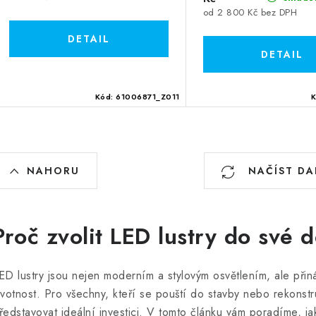
od 2 800 Kč bez DPH
Kód:
61006871_Z011
O
NAHORU
NAČÍST DA
v
á
Proč zvolit LED lustry do své 
d
a
ED lustry jsou nejen moderním a stylovým osvětlením, ale přin
ivotnost. Pro všechny, kteří se pouští do stavby nebo rekons
c
ředstavovat ideální investici. V tomto článku vám poradíme, jak