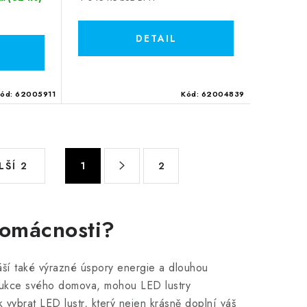
Kód:
62005911
Kód:
62004839
S
LŠÍ 2
1
2
t
r
á
domácnosti?
n
k
áší také výrazné úspory energie a dlouhou
o
trukce svého domova, mohou LED lustry
v
 vybrat LED lustr, který nejen krásně doplní váš