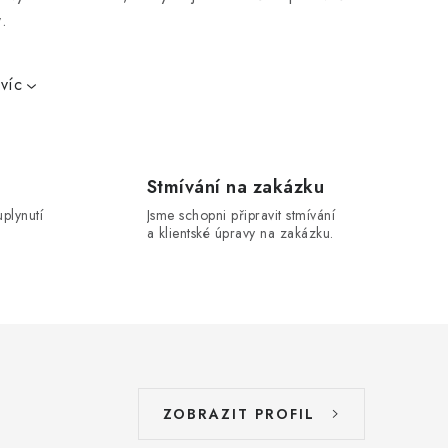
á
.
n
í
víc
Stmívání na zakázku
uplynutí
Jsme schopni připravit stmívání
a klientské úpravy na zakázku.
ZOBRAZIT PROFIL