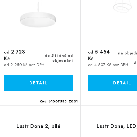
s
r
p
o
r
d
o
u
d
2 723
5 454
k
od
od
na objed
do 5-ti dnů od
u
Kč
Kč
objednání
d
t
od 2 250 Kč bez DPH
od 4 507 Kč bez DPH
k
ů
ů
Kód:
61007533_Z001
Lustr Dona 2, bílá
Lustr Dona, LED,