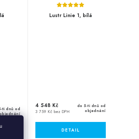
lá
Lustr Linie 1, bílá
4 548 Kč
do 5-ti dnů od
-ti dnů od
objednání
3 759 Kč bez DPH
objednání
u