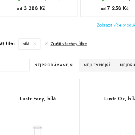
3 388 Kč
7 258 Kč
od
od
Zobrazit více produ
áš filtr:
bílá
Zrušit všechny filtry
Ř
NEJPRODÁVANĚJŠÍ
NEJLEVNĚJŠÍ
NEJDR
a
z
V
e
Lustr Fany, bílá
Lustr Oz, bíl
ý
n
p
í
p