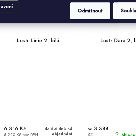
tavení
Odmítnout
Souhl
Kód:
61000992_Z003
Kód:
61
Lustr Linie 2, bílá
Lustr Dara 2, b
6 316 Kč
3 388
od
do 5-ti dnů od
objednání
5 220 Kč bez DPH
Kč
Sklade