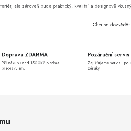
nteriér, ale zároveň bude praktický, kvalitní a designově vkusný
p
Chci se dozvědět 
v
k
y
Doprava ZDARMA
Pozáruční servis
v
Při nákupu nad 1500Kč platíme
Zajišťujeme servis i po 
přepravu my.
záruky.
ý
p
s
u
amu