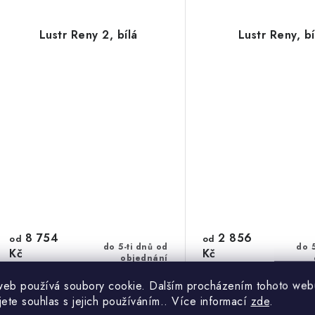
Lustr Reny 2, bílá
Lustr Reny, bí
8 754
2 856
od
od
do 5-ti dnů od
do 5
Kč
Kč
objednání
od 7 235 Kč bez DPH
od 2 360 Kč bez DPH
web používá soubory cookie. Dalším procházením tohoto web
jete souhlas s jejich používáním.. Více informací
zde
.