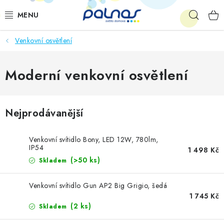
Přejít
Hleda
na
obsah
Venkovní osvětlení
OSVĚTLENÍ INTERIÉRU
LED
Moderní venkovní osvětlení
VENKOVNÍ OSVĚTLENÍ
Nejprodávanější
AKCE
Venkovní svítidlo Bony, LED 12W, 780lm,
SHOWROOM
IP54
1 498 Kč
(>50 ks)
Skladem
KE STAŽENÍ
Venkovní svítidlo Gun AP2 Big Grigio, šedá
1 745 Kč
(2 ks)
Skladem