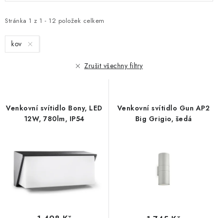
p
z
i
e
Stránka
1
z
1
-
12
položek celkem
s
n
kov
p
í
r
p
Zrušit všechny filtry
o
r
d
o
u
d
Venkovní svítidlo Bony, LED
Venkovní svítidlo Gun AP2
k
u
12W, 780lm, IP54
Big Grigio, šedá
t
k
ů
t
ů