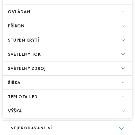
OVLÁDÁNÍ
PŘÍKON
STUPEŇ KRYTÍ
SVĚTELNÝ TOK
SVĚTELNÝ ZDROJ
ŠÍŘKA
TEPLOTA LED
VÝŠKA
V
Ř
NEJPRODÁVANĚJŠÍ
ý
a