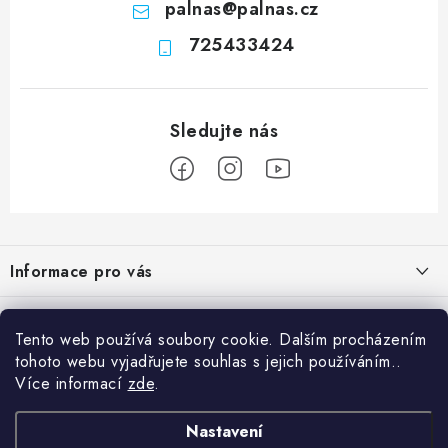
palnas
@
palnas.cz
725433424
Z
á
Informace pro vás
p
a
Obchodní podmínky
Přijímáme online platby
t
Tento web používá soubory cookie. Dalším procházením
Podmínky ochrany osobních údajů
í
tohoto webu vyjadřujete souhlas s jejich používáním..
Přihlášení
Více informací
zde
.
Odstoupení od kupní smlouvy
E-mail
Vyhledávání
Kontakty
Nastavení