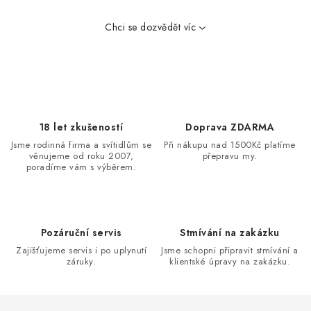
k
y
Chci se dozvědět víc
v
ý
p
i
s
18 let zkušeností
Doprava ZDARMA
u
Jsme rodinná firma a svítidlům se
Při nákupu nad 1500Kč platíme
věnujeme od roku 2007,
přepravu my.
poradíme vám s výběrem.
Pozáruční servis
Stmívání na zakázku
Zajišťujeme servis i po uplynutí
Jsme schopni připravit stmívání a
záruky.
klientské úpravy na zakázku.