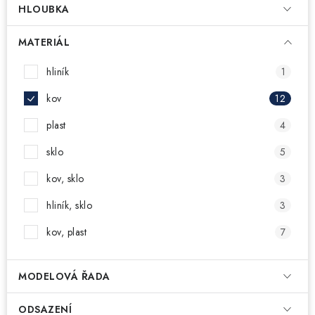
HLOUBKA
MATERIÁL
hliník
1
kov
12
plast
4
sklo
5
kov, sklo
3
hliník, sklo
3
kov, plast
7
MODELOVÁ ŘADA
ODSAZENÍ