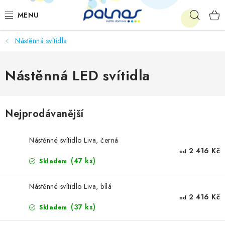
Přejít
Hleda
na
obsah
Nástěnná svítidla
OSVĚTLENÍ INTERIÉRU
LED
Nástěnná LED svítidla
VENKOVNÍ OSVĚTLENÍ
Nejprodávanější
AKCE
Nástěnné svítidlo Liva, černá
SHOWROOM
2 416 Kč
od
(47 ks)
Skladem
KE STAŽENÍ
Nástěnné svítidlo Liva, bílá
2 416 Kč
od
(37 ks)
Skladem