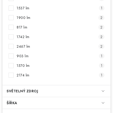
1537 lm
1
1900 lm
2
817 lm
2
1742 lm
2
2467 lm
2
903 lm
1
1570 lm
1
2174 lm
1
SVĚTELNÝ ZDROJ
ŠÍŘKA