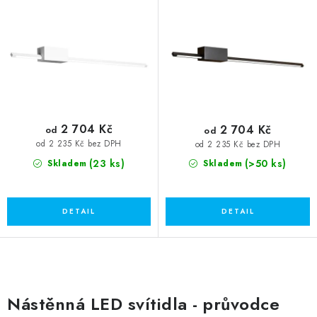
t
k
ů
t
ů
2 704 Kč
2 704 Kč
od
od
od 2 235 Kč bez DPH
od 2 235 Kč bez DPH
(23 ks)
(>50 ks)
Skladem
Skladem
O
v
Nástěnná LED svítidla - průvodce