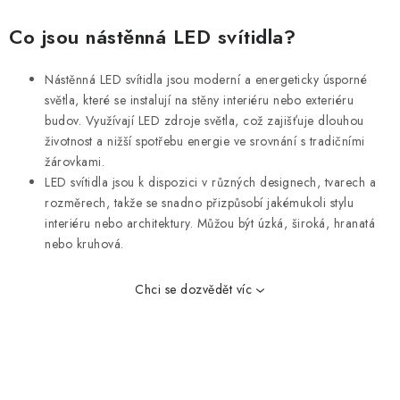
l
á
Co jsou nástěnná LED svítidla?
d
a
Nástěnná LED svítidla jsou moderní a energeticky úsporné
c
světla, které se instalují na stěny interiéru nebo exteriéru
í
budov. Využívají LED zdroje světla, což zajišťuje dlouhou
p
životnost a nižší spotřebu energie ve srovnání s tradičními
r
žárovkami.
v
LED svítidla jsou k dispozici v různých designech, tvarech a
rozměrech, takže se snadno přizpůsobí jakémukoli stylu
k
interiéru nebo architektury. Můžou být úzká, široká, hranatá
y
nebo kruhová.
v
ý
Chci se dozvědět víc
p
i
s
u