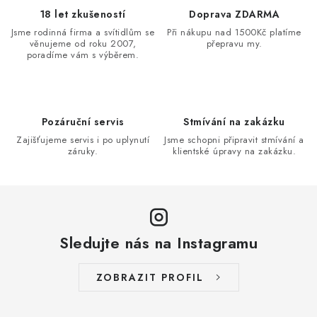
18 let zkušeností
Doprava ZDARMA
Jsme rodinná firma a svítidlům se
Při nákupu nad 1500Kč platíme
věnujeme od roku 2007,
přepravu my.
poradíme vám s výběrem.
Pozáruční servis
Stmívání na zakázku
Zajišťujeme servis i po uplynutí
Jsme schopni připravit stmívání a
záruky.
klientské úpravy na zakázku.
Sledujte nás na Instagramu
ZOBRAZIT PROFIL