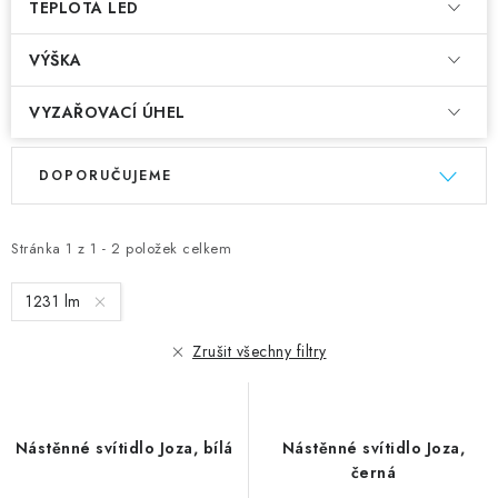
TEPLOTA LED
VÝŠKA
VYZAŘOVACÍ ÚHEL
V
Ř
DOPORUČUJEME
ý
a
p
z
i
e
Stránka
1
z
1
-
2
položek celkem
s
n
1231 lm
p
í
r
p
Zrušit všechny filtry
o
r
d
o
u
d
Nástěnné svítidlo Joza, bílá
Nástěnné svítidlo Joza,
k
u
černá