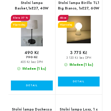
Stolní lampa
Stolní lampa Birillo TL1
Basket,1xE27, 40W
Big Bianco, 1xE27, 60W
37 %
Akce
Výprodej
Výprodej
490 Kč
3 775 Kč
790 Kč
3 120 Kč bez DPH
405 Kč bez DPH
(1 ks)
Skladem
(1 ks)
Skladem
Stolní lampa Duchessa
Stolní lampa Loxy, 1 x