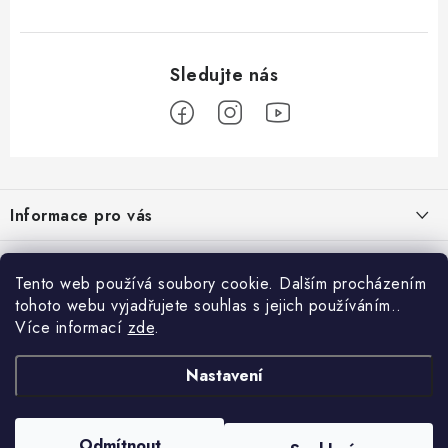
Z
á
Informace pro vás
p
a
Obchodní podmínky
Přijímáme online platby
t
Tento web používá soubory cookie. Dalším procházením
Podmínky ochrany osobních údajů
í
tohoto webu vyjadřujete souhlas s jejich používáním..
Přihlášení
Více informací
zde
.
Odstoupení od kupní smlouvy
E-mail
Vyhledávání
Kontakty
Nastavení
Projekt financován Evropskou unií
HLEDAT
Copyright 2026
palnas.cz
. Všechna práva vyhrazena.
Moje objednávka
Odmítnout