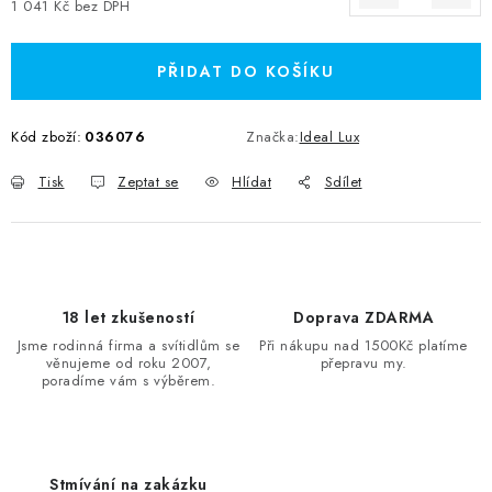
1 041 Kč bez DPH
Měrná cena:
PŘIDAT DO KOŠÍKU
Kód zboží:
036076
Značka:
Ideal Lux
Tisk
Zeptat se
Hlídat
Sdílet
18 let zkušeností
Doprava ZDARMA
Jsme rodinná firma a svítidlům se
Při nákupu nad 1500Kč platíme
věnujeme od roku 2007,
přepravu my.
poradíme vám s výběrem.
Stmívání na zakázku