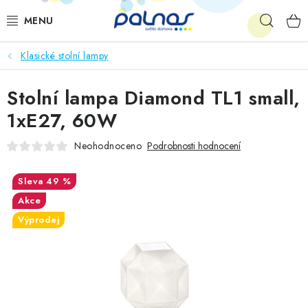
Přejít
Hleda
na
obsah
Klasické stolní lampy
OSVĚTLENÍ INTERIÉRU
Stolní lampa Diamond TL1 small,
LED
1xE27, 60W
VENKOVNÍ OSVĚTLENÍ
Neohodnoceno
Podrobnosti hodnocení
AKCE
49 %
Akce
SHOWROOM
Výprodej
KE STAŽENÍ