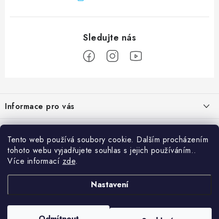
Z
á
Informace pro vás
p
a
Obchodní podmínky
Přijímáme online platby
t
Tento web používá soubory cookie. Dalším procházením
Podmínky ochrany osobních údajů
í
tohoto webu vyjadřujete souhlas s jejich používáním..
Přihlášení
Více informací
zde
.
Odstoupení od kupní smlouvy
E-mail
Vyhledávání
Kontakty
Nastavení
Projekt financován Evropskou unií
HLEDAT
Copyright 2026
palnas.cz
. Všechna práva vyhrazena.
Odmítnout
Moje objednávka