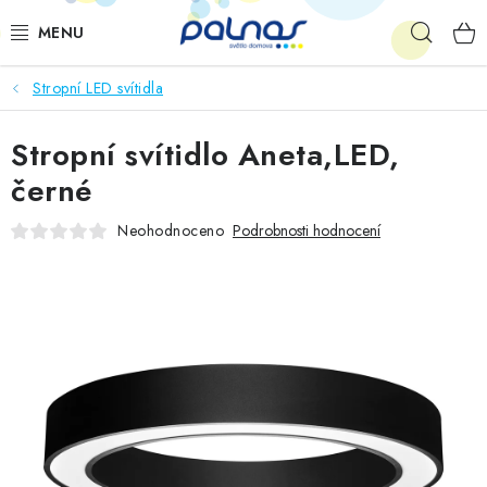
Přejít
Hleda
na
obsah
Stropní LED svítidla
OSVĚTLENÍ INTERIÉRU
Stropní svítidlo Aneta,LED,
LED
černé
VENKOVNÍ OSVĚTLENÍ
Neohodnoceno
Podrobnosti hodnocení
AKCE
SHOWROOM
KE STAŽENÍ