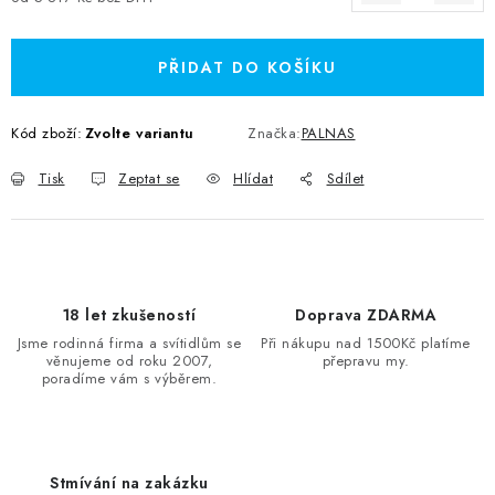
Měrná cena:
PŘIDAT DO KOŠÍKU
Kód zboží:
Zvolte variantu
Značka:
PALNAS
Tisk
Zeptat se
Hlídat
Sdílet
18 let zkušeností
Doprava ZDARMA
Jsme rodinná firma a svítidlům se
Při nákupu nad 1500Kč platíme
věnujeme od roku 2007,
přepravu my.
poradíme vám s výběrem.
Stmívání na zakázku