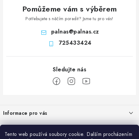
Pomůžeme vám s výběrem
Potřebujete s něčím poradit? Jsme tu pro vás!
palnas
@
palnas.cz
725433424
Z
á
Informace pro vás
p
a
Obchodní podmínky
Přijímáme online platby
t
Tento web používá soubory cookie. Dalším procházením
Podmínky ochrany osobních údajů