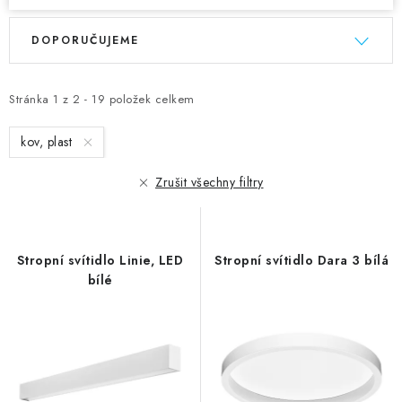
V
Ř
DOPORUČUJEME
ý
a
p
z
i
e
Stránka
1
z
2
-
19
položek celkem
s
n
kov, plast
p
í
r
p
Zrušit všechny filtry
o
r
d
o
u
d
Stropní svítidlo Linie, LED
Stropní svítidlo Dara 3 bílá
k
u
bílé
t
k
ů
t
ů