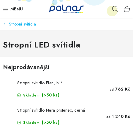
Přejít
Hleda
na
obsah
Stropní svítidla
OSVĚTLENÍ INTERIÉRU
LED
Stropní LED svítidla
VENKOVNÍ OSVĚTLENÍ
Nejprodávanější
AKCE
Stropní svítidlo Elen, bílá
SHOWROOM
762 Kč
od
(>50 ks)
Skladem
KE STAŽENÍ
Stropní svítidlo Nara prstenec, černá
1 240 Kč
od
(>50 ks)
Skladem