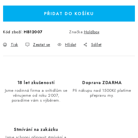
PŘIDAT DO KOŠÍKU
Kód zboží:
HB12007
Značka:
Holdbox
Tisk
Zeptat se
Hlídat
Sdílet
18 let zkušeností
Doprava ZDARMA
Jsme rodinná firma a svítidlům se
Při nákupu nad 1500Kč platíme
věnujeme od roku 2007,
přepravu my.
poradíme vám s výběrem.
Stmívání na zakázku
Jsme schopni připravit stmívání a