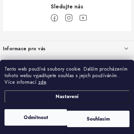
Z
á
Informace pro vás
p
a
Obchodní podmínky
Přijímáme online platby
t
Tento web používá soubory cookie. Dalším procházením
Podmínky ochrany osobních údajů
í
tohoto webu vyjadřujete souhlas s jejich používáním..
Přihlášení
Více informací
zde
.
Odstoupení od kupní smlouvy
E-mail
Vyhledávání
Kontakty
Nastavení
Projekt financován Evropskou unií
HLEDAT
Copyright 2026
palnas.cz
. Všechna práva vyhrazena.
Moje objednávka
Odmítnout
Souhlasím
Heslo
Vytvořil Shoptet
Nastavil tým EshopyUmíme.cz