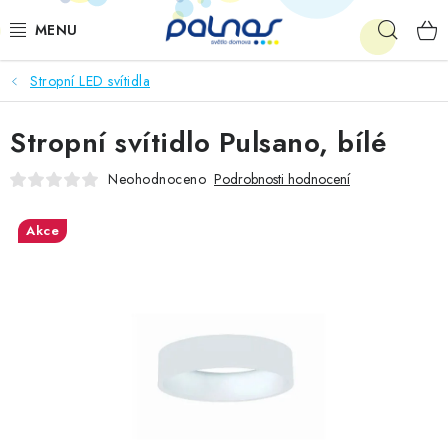
Přejít
Hleda
na
obsah
Stropní LED svítidla
OSVĚTLENÍ INTERIÉRU
Stropní svítidlo Pulsano, bílé
LED
Neohodnoceno
Podrobnosti hodnocení
VENKOVNÍ OSVĚTLENÍ
Akce
AKCE
SHOWROOM
KE STAŽENÍ