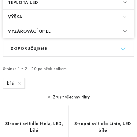
TEPLOTA LED
VÝŠKA
VYZAŘOVACÍ ÚHEL
V
Ř
DOPORUČUJEME
ý
a
p
z
i
e
Stránka
1
z
2
-
20
položek celkem
s
n
bílá
p
í
r
p
Zrušit všechny filtry
o
r
d
o
u
d
Stropní svítidlo Hela, LED,
Stropní svítidlo Linie, LED
k
u
bílé
bílé