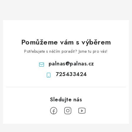
Pomůžeme vám s výběrem
Potřebujete s něčím poradit? Jsme tu pro vás!
palnas
@
palnas.cz
725433424
Z