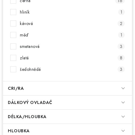
černá
16
hliník
1
kávová
2
měď
1
smetanová
3
zlatá
8
šedohnědá
3
CRI/RA
DÁLKOVÝ OVLADAČ
DÉLKA/HLOUBKA
HLOUBKA