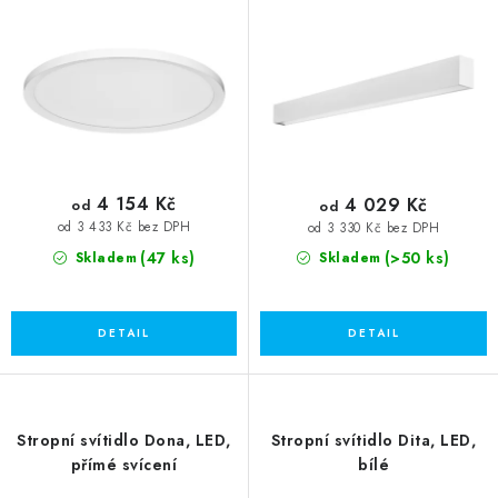
t
k
ů
t
ů
4 154 Kč
4 029 Kč
od
od
od 3 433 Kč bez DPH
od 3 330 Kč bez DPH
(47 ks)
(>50 ks)
Skladem
Skladem
Stropní svítidlo Dona, LED,
Stropní svítidlo Dita, LED,
přímé svícení
bílé