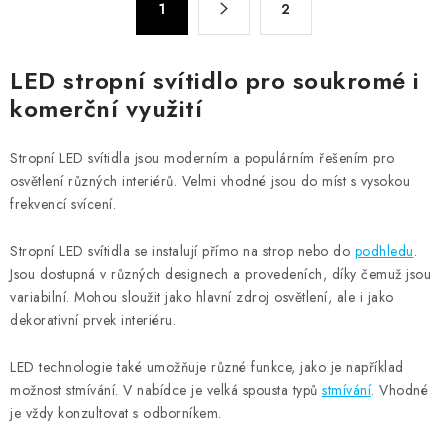
d
1
2
t
a
r
c
á
LED stropní svítidlo pro soukromé i
n
í
komerční využití
k
p
o
r
v
Stropní LED svítidla jsou moderním a populárním řešením pro
v
á
osvětlení různých interiérů. Velmi vhodné jsou do míst s vysokou
k
frekvencí svícení.
n
y
í
v
Stropní LED svítidla se instalují přímo na strop nebo do
podhledu
.
ý
Jsou dostupná v různých designech a provedeních, díky čemuž jsou
p
variabilní. Mohou sloužit jako hlavní zdroj osvětlení, ale i jako
dekorativní prvek interiéru.
i
s
LED technologie také umožňuje různé funkce, jako je například
u
možnost stmívání. V nabídce je velká spousta typů
stmívání
. Vhodné
je vždy konzultovat s odborníkem.