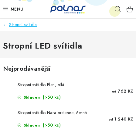
Přejít
Hleda
na
obsah
Stropní svítidla
OSVĚTLENÍ INTERIÉRU
LED
Stropní LED svítidla
VENKOVNÍ OSVĚTLENÍ
Nejprodávanější
AKCE
Stropní svítidlo Elen, bílá
SHOWROOM
762 Kč
od
(>50 ks)
Skladem
KE STAŽENÍ
Stropní svítidlo Nara prstenec, černá
1 240 Kč
od
(>50 ks)
Skladem