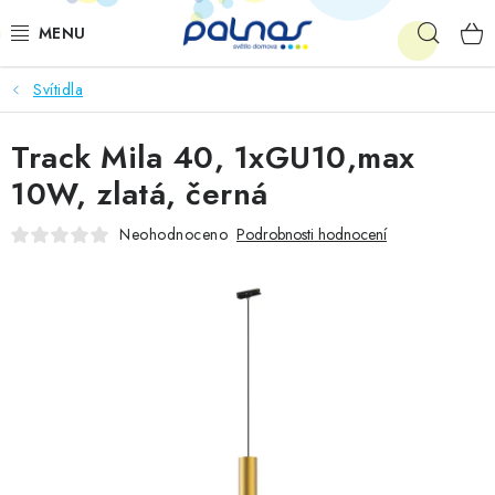
Přejít
Hleda
na
obsah
Svítidla
OSVĚTLENÍ INTERIÉRU
Track Mila 40, 1xGU10,max
LED
10W, zlatá, černá
VENKOVNÍ OSVĚTLENÍ
Neohodnoceno
Podrobnosti hodnocení
AKCE
SHOWROOM
KE STAŽENÍ