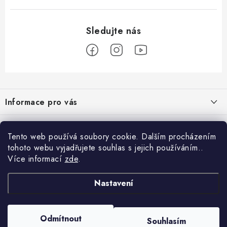
Z
á
Informace pro vás
p
a
Obchodní podmínky
Přijímáme online platby
t
Tento web používá soubory cookie. Dalším procházením
Podmínky ochrany osobních údajů
í
tohoto webu vyjadřujete souhlas s jejich používáním..
Přihlášení
Více informací
zde
.
Odstoupení od kupní smlouvy
E-mail
Vyhledávání
Kontakty
Nastavení
Projekt financován Evropskou unií
HLEDAT
Copyright 2026
palnas.cz
. Všechna práva vyhrazena.
Odmítnout
Moje objednávka
Souhlasím
Heslo
Vytvořil Shoptet