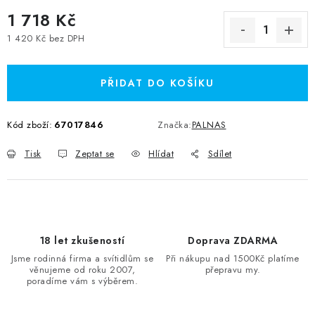
1 718 Kč
1 420 Kč bez DPH
Měrná cena:
PŘIDAT DO KOŠÍKU
Kód zboží:
67017846
Značka:
PALNAS
Tisk
Zeptat se
Hlídat
Sdílet
18 let zkušeností
Doprava ZDARMA
Jsme rodinná firma a svítidlům se
Při nákupu nad 1500Kč platíme
věnujeme od roku 2007,
přepravu my.
poradíme vám s výběrem.