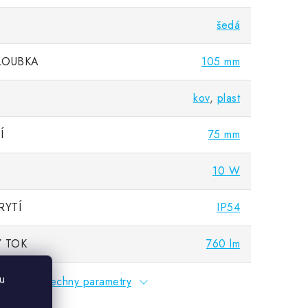
šedá
LOUBKA
105 mm
kov
,
plast
Í
75 mm
10 W
RYTÍ
IP54
 TOK
760 lm
u
Všechny parametry