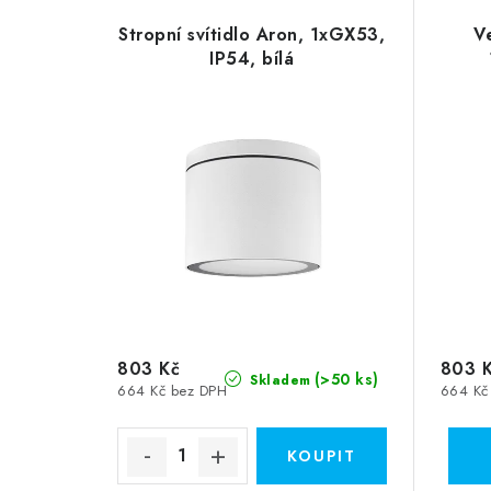
Stropní svítidlo Aron, 1xGX53,
V
IP54, bílá
803 Kč
803 
(>50 ks)
Skladem
664 Kč bez DPH
664 Kč