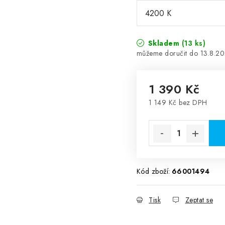
Skladem
(13 ks)
13.8.2
1 390 Kč
1 149 Kč bez DPH
Měrná cena:
Kód zboží:
66001494
Tisk
Zeptat se