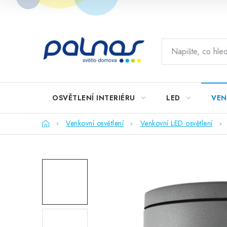
Přejít
na
obsah
OSVĚTLENÍ INTERIÉRU
LED
VEN
Domů
Venkovní osvětlení
Venkovní LED osvětlení