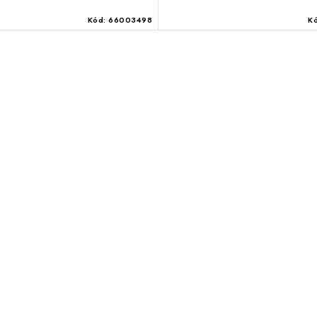
Kód:
66003498
K