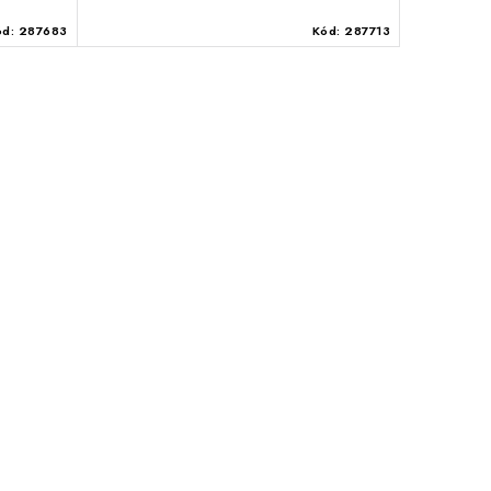
ód:
287683
Kód:
287713