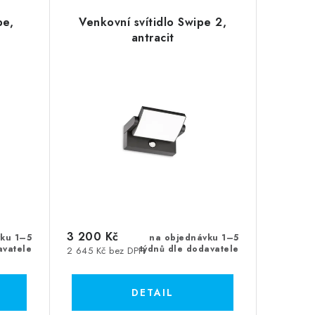
pe,
Venkovní svítidlo Swipe 2,
antracit
3 200 Kč
vku 1–5
na objednávku 1–5
avatele
týdnů dle dodavatele
2 645 Kč bez DPH