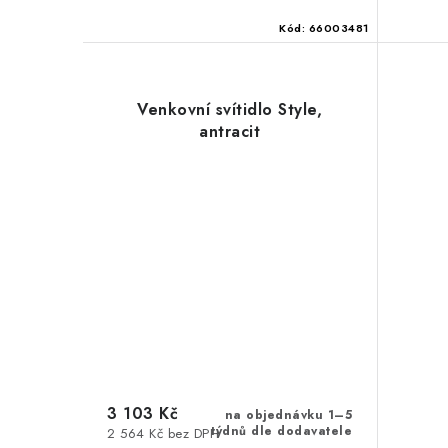
Kód:
66003481
Venkovní svítidlo Style,
antracit
3 103 Kč
na objednávku 1–5
týdnů dle dodavatele
2 564 Kč bez DPH