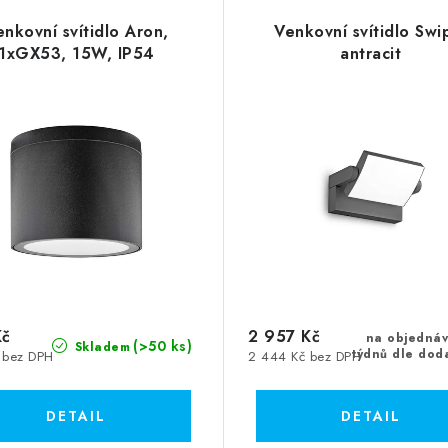
enkovní svítidlo Aron,
Venkovní svítidlo Swi
1xGX53, 15W, IP54
antracit
Kč
2 957 Kč
na objedná
(>50 ks)
Skladem
týdnů dle dod
 bez DPH
2 444 Kč bez DPH