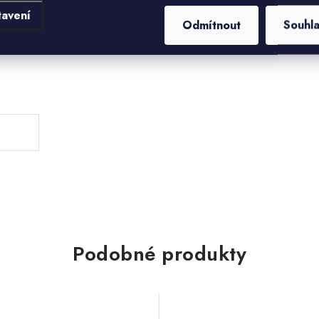
tavení
Odmítnout
Souhl
.
Podobné produkty