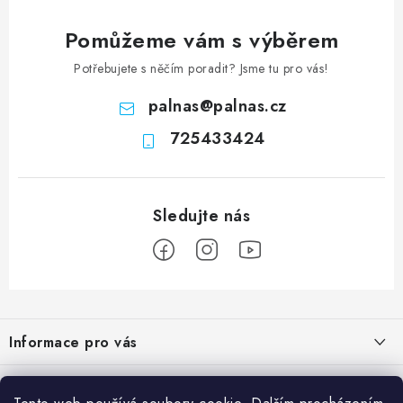
Pomůžeme vám s výběrem
Potřebujete s něčím poradit? Jsme tu pro vás!
palnas
@
palnas.cz
725433424
Z
á
Informace pro vás
p
a
Obchodní podmínky
Přijímáme online platby
t