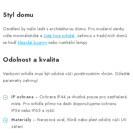
Styl domu
Osvětlení by mělo ladit s architekturou domu. Pro moderní stavby
volte minimalistické a
čisté linie svítidel,
zatímco u tradičních domů
se hodí
klasické lucerny
nebo rustikální lampy.
Odolnost a kvalita
Venkovní svítidla musí být odolná vůči povětrnostním vlivům. Důležité
parametry zahrnují:
IP ochrana
– Ochrana IP44 je vhodná pouze pro zastřešená
místa. Pro svítidla přímo na dešti doporučujeme ochranu
IP54 nebo IP65 a vyšší.
Materiály
– Nerezová ocel, hliník nebo plast odolný vůči UV
záření.