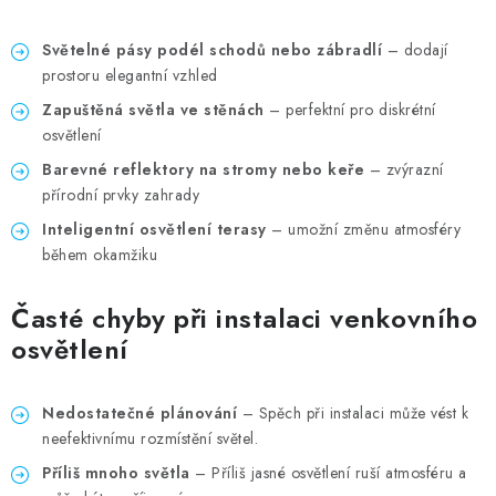
Světelné pásy podél schodů nebo zábradlí
– dodají
prostoru elegantní vzhled
Zapuštěná světla ve stěnách
– perfektní pro diskrétní
osvětlení
Barevné reflektory na stromy nebo keře
– zvýrazní
přírodní prvky zahrady
Inteligentní osvětlení terasy
– umožní změnu atmosféry
během okamžiku
Časté chyby při instalaci venkovního
osvětlení
Nedostatečné plánování
– Spěch při instalaci může vést k
neefektivnímu rozmístění světel.
Příliš mnoho světla
– Příliš jasné osvětlení ruší atmosféru a