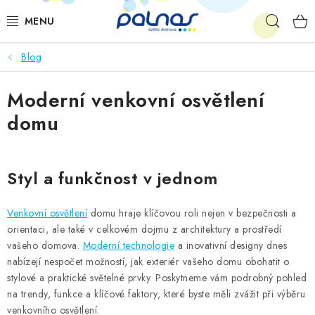
Přejít
Hleda
na
obsah
Blog
OSVĚTLENÍ INTERIÉRU
Moderní venkovní osvětlení
LED
domu
VENKOVNÍ OSVĚTLENÍ
AKCE
Styl a funkčnost v jednom
SHOWROOM
Venkovní osvětlení
domu hraje klíčovou roli nejen v bezpečnosti a
orientaci, ale také v celkovém dojmu z architektury a prostředí
KE STAŽENÍ
vašeho domova.
Moderní technologie
a inovativní designy dnes
nabízejí nespočet možností, jak exteriér vašeho domu obohatit o
stylové a praktické světelné prvky. Poskytneme vám podrobný pohled
na trendy, funkce a klíčové faktory, které byste měli zvážit při výběru
venkovního osvětlení.