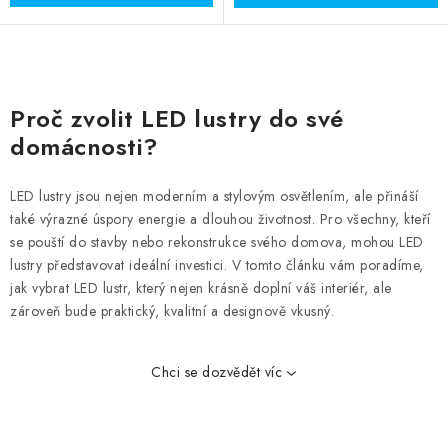
O
v
Proč zvolit LED lustry do své
l
domácnosti?
á
d
LED lustry jsou nejen moderním a stylovým osvětlením, ale přináší
a
také výrazné úspory energie a dlouhou životnost. Pro všechny, kteří
c
se pouští do stavby nebo rekonstrukce svého domova, mohou LED
í
lustry představovat ideální investici. V tomto článku vám poradíme,
p
jak vybrat LED lustr, který nejen krásně doplní váš interiér, ale
zároveň bude praktický, kvalitní a designově vkusný.
r
v
k
Chci se dozvědět víc
y
v