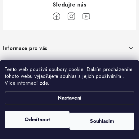
Z
á
Informace pro vás
p
a
Obchodní podmínky
Přijímáme online platby
t
Tento web používá soubory cookie. Dalším procházením
Podmínky ochrany osobních údajů
í
tohoto webu vyjadřujete souhlas s jejich používáním..
Přihlášení
Více informací
zde
.
Odstoupení od kupní smlouvy
E-mail
Vyhledávání
Kontakty
Nastavení
Projekt financován Evropskou unií
HLEDAT
Copyright 2026
palnas.cz
. Všechna práva vyhrazena.
Odmítnout
Moje objednávka
Souhlasím
Heslo
Vytvořil Shoptet
Nastavil tým EshopyUmíme.cz