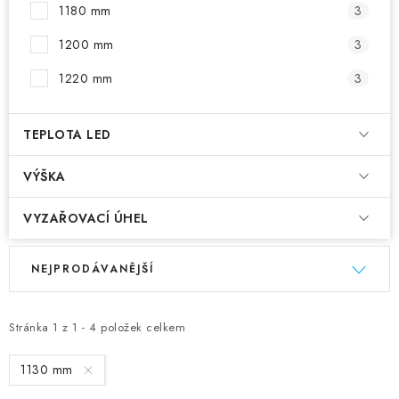
1180 mm
3
1200 mm
3
1220 mm
3
TEPLOTA LED
VÝŠKA
VYZAŘOVACÍ ÚHEL
V
Ř
NEJPRODÁVANĚJŠÍ
ý
a
p
z
i
e
Stránka
1
z
1
-
4
položek celkem
s
n
1130 mm
p
í