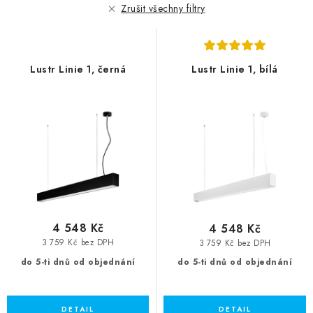
r
p
Zrušit všechny filtry
o
r
d
o
u
d
Lustr Linie 1, černá
Lustr Linie 1, bílá
k
u
t
k
ů
t
ů
4 548 Kč
4 548 Kč
3 759 Kč bez DPH
3 759 Kč bez DPH
do 5-ti dnů od objednání
do 5-ti dnů od objednání