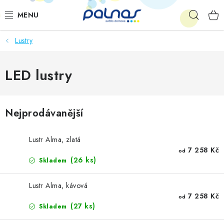
Přejít
Hleda
na
obsah
Lustry
OSVĚTLENÍ INTERIÉRU
LED
LED lustry
VENKOVNÍ OSVĚTLENÍ
Nejprodávanější
AKCE
Lustr Alma, zlatá
SHOWROOM
7 258 Kč
od
(26 ks)
Skladem
KE STAŽENÍ
Lustr Alma, kávová
7 258 Kč
od
(27 ks)
Skladem