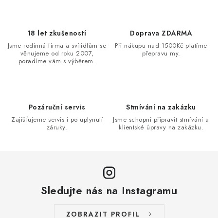
ý
p
i
18 let zkušeností
Doprava ZDARMA
s
Jsme rodinná firma a svítidlům se
Při nákupu nad 1500Kč platíme
u
věnujeme od roku 2007,
přepravu my.
poradíme vám s výběrem.
Pozáruční servis
Stmívání na zakázku
Zajišťujeme servis i po uplynutí
Jsme schopni připravit stmívání a
záruky.
klientské úpravy na zakázku.
Sledujte nás na Instagramu
ZOBRAZIT PROFIL