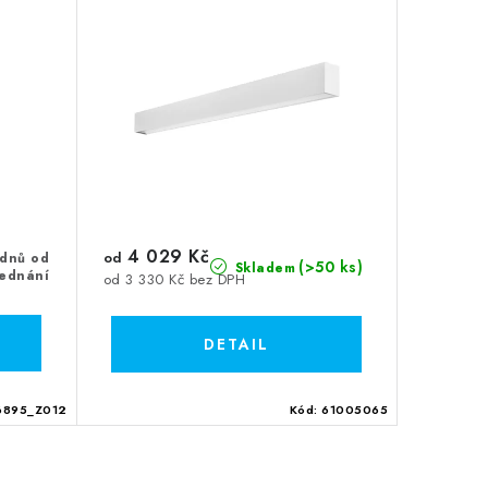
4 029 Kč
od
 dnů od
(>50 ks)
Skladem
jednání
od 3 330 Kč bez DPH
6895_Z012
Kód:
61005065