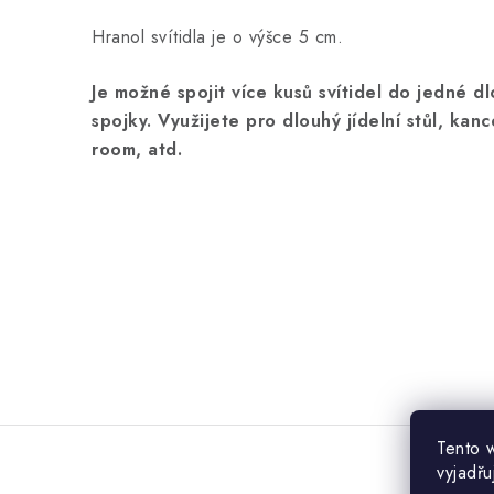
Hranol svítidla je o výšce 5 cm.
Je možné spojit více kusů svítidel do jedné d
spojky. Využijete pro dlouhý jídelní stůl, kan
room, atd.
Tento 
vyjadřu