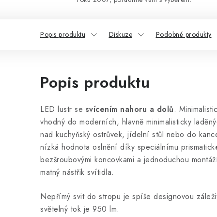
Popis produktu
Diskuze
Podobné produkty
Popis produktu
LED lustr se
svícením nahoru a dolů
. Minimalist
vhodný do moderních, hlavně minimalisticky laděnýc
nad kuchyňský ostrůvek, jídelní stůl nebo do kanc
nízká hodnota oslnění díky speciálnímu prismatické
bezšroubovými koncovkami a jednoduchou montáží.
matný nástřik svítidla.
Nepřímý svit do stropu je spíše designovou záleži
světelný tok je 950 lm.