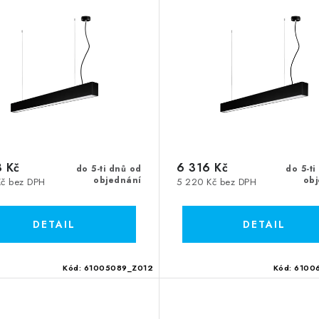
 Kč
6 316 Kč
do 5-ti dnů od
do 5-ti
objednání
ob
Kč bez DPH
5 220 Kč bez DPH
Kód:
61005089_Z012
Kód:
6100