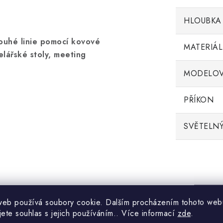
HLOUBKA
louhé linie pomocí kovové
MATERIÁL
celářské stoly, meeting
MODELOV
PŘÍKON
SVĚTELNÝ
web používá soubory cookie. Dalším procházením tohoto web
jete souhlas s jejich používáním.. Více informací
zde
.