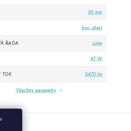
50 mm
kov, plast
Á ŘADA
Linie
47 W
 TOK
3470 lm
Všechny parametry
u