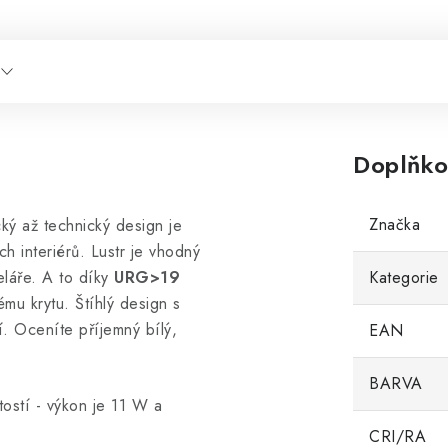
Doplňko
Značka
ický až technický design je
h interiérů. Lustr je vhodný
eláře. A to díky
URG>19
Kategorie
mu krytu. Štíhlý design s
 Oceníte příjemný bílý,
EAN
BARVA
tostí - výkon je 11 W a
CRI/RA