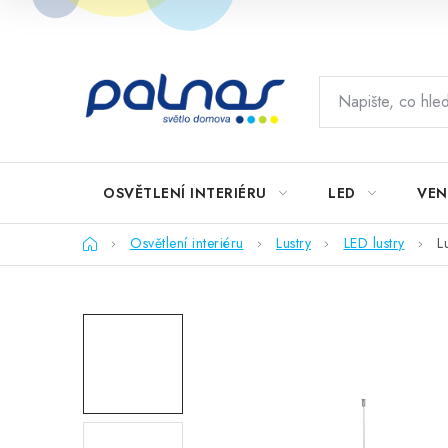
Přejít
na
obsah
OSVĚTLENÍ INTERIÉRU
LED
VEN
Domů
Osvětlení interiéru
Lustry
LED lustry
L