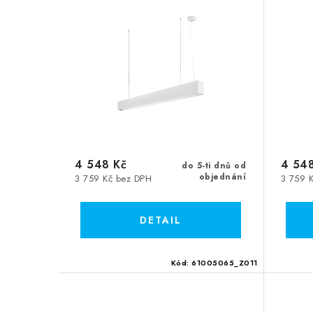
4 548 Kč
4 548
do 5-ti dnů od
objednání
3 759 Kč bez DPH
3 759 
Kód:
61005065_Z011