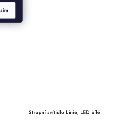
asím
á
Stropní svítidlo Linie, LED bílé