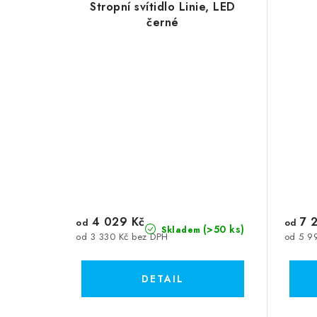
Stropní svítidlo Linie, LED
černé
4 029 Kč
7 2
od
od
(>50 ks)
Skladem
od 3 330 Kč bez DPH
od 5 9