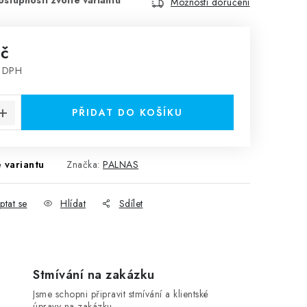
Možnosti doručení
Kč
z DPH
:
PŘIDAT DO KOŠÍKU
 variantu
Značka:
PALNAS
ptat se
Hlídat
Sdílet
Stmívání na zakázku
Jsme schopni připravit stmívání a klientské
úpravy na zakázku.