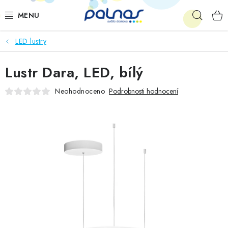
Přejít
Hleda
na
obsah
LED lustry
OSVĚTLENÍ INTERIÉRU
Lustr Dara, LED, bílý
LED
Neohodnoceno
Podrobnosti hodnocení
VENKOVNÍ OSVĚTLENÍ
AKCE
SHOWROOM
KE STAŽENÍ