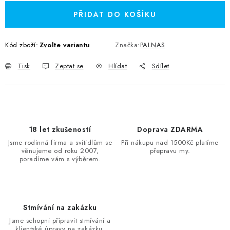
PŘIDAT DO KOŠÍKU
Kód zboží:
Zvolte variantu
Značka:
PALNAS
Tisk
Zeptat se
Hlídat
Sdílet
18 let zkušeností
Doprava ZDARMA
Jsme rodinná firma a svítidlům se
Při nákupu nad 1500Kč platíme
věnujeme od roku 2007,
přepravu my.
poradíme vám s výběrem.
Stmívání na zakázku
Jsme schopni připravit stmívání a
klientské úpravy na zakázku.