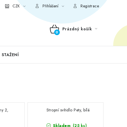
CZK
Přihlášení
Registrace
Prázdný košík
NÁKUPNÍ
KOŠÍK
 STAŽENÍ
ny 2,
Stropní svítidlo Pety, bílá
Skladem
(25 ks)