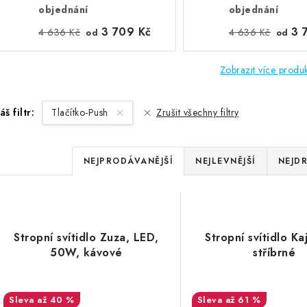
objednání
objednání
3 709 Kč
3 
4 636 Kč
4 636 Kč
od
od
Zobrazit více produ
áš filtr:
Tlačítko-Push
Zrušit všechny filtry
Ř
NEJPRODÁVANĚJŠÍ
NEJLEVNĚJŠÍ
NEJDR
a
V
z
ý
e
Stropní svítidlo Zuza, LED,
Stropní svítidlo Ka
p
50W, kávové
stříbrné
n
í
až 40 %
až 61 %