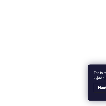
Tento 
vyjadřu
Nas