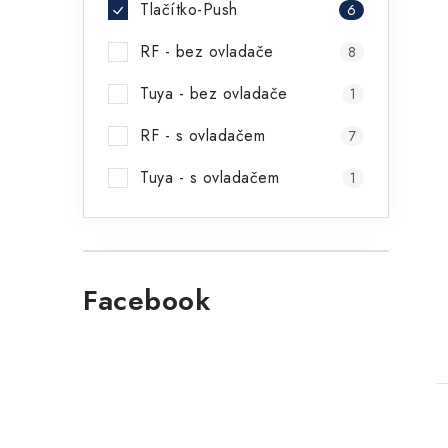
Tlačítko-Push
6
RF - bez ovladače
8
Tuya - bez ovladače
1
RF - s ovladačem
7
Tuya - s ovladačem
1
t
Facebook