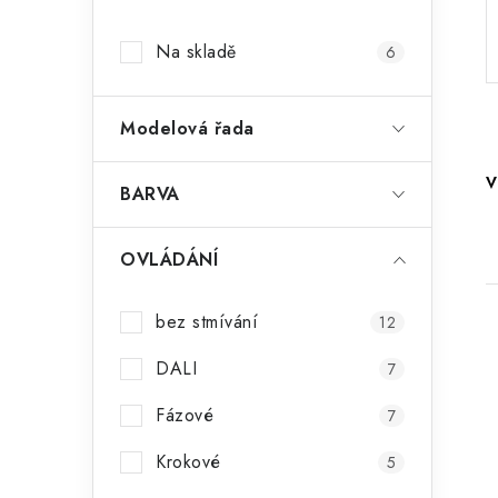
a
Na skladě
6
n
n
Modelová řada
í
V
p
BARVA
a
OVLÁDÁNÍ
n
e
bez stmívání
12
l
DALI
7
Fázové
7
i
Krokové
5