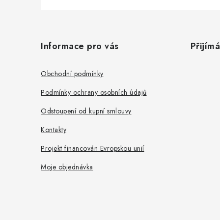
Z
á
Informace pro vás
Přijím
p
a
Obchodní podmínky
t
Podmínky ochrany osobních údajů
í
Odstoupení od kupní smlouvy
Kontakty
Projekt financován Evropskou unií
Moje objednávka