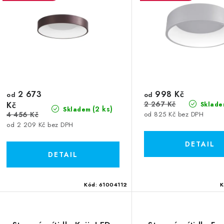
s
p
p
r
r
o
o
d
d
u
u
2 673
998 Kč
k
od
od
2 267 Kč
Kč
Sklade
k
(2 ks)
Skladem
t
4 456 Kč
od 825 Kč bez DPH
od 2 209 Kč bez DPH
ů
ů
Kód:
61004112
K