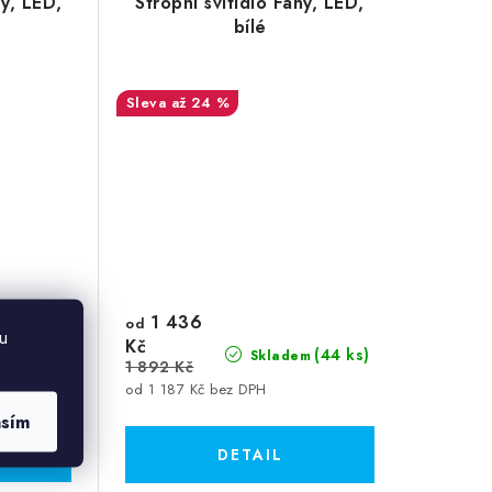
ny, LED,
Stropní svítidlo Fany, LED,
bílé
až 24 %
1 436
od
m
u
Kč
(44 ks)
Skladem
1 892 Kč
od 1 187 Kč bez DPH
asím