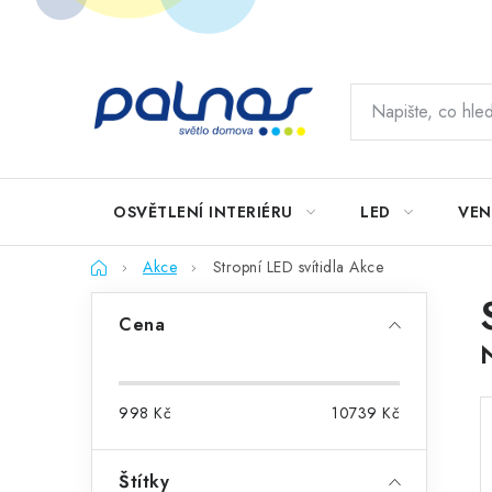
Přejít
na
obsah
OSVĚTLENÍ INTERIÉRU
LED
VEN
Domů
Akce
Stropní LED svítidla Akce
P
Cena
o
s
998
Kč
10739
Kč
t
r
Štítky