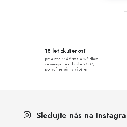
l
18 let zkušeností
Jsme rodinná firma a svítidlům
se věnujeme od roku 2007,
poradíme vám s výběrem.
í
Sledujte nás na Instagr
r