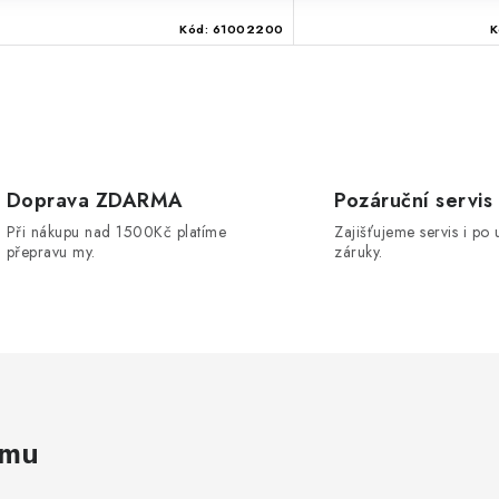
Kód:
61002200
K
O
v
Doprava ZDARMA
Pozáruční servis
Při nákupu nad 1500Kč platíme
Zajišťujeme servis i po 
á
přepravu my.
záruky.
d
a
c
p
amu