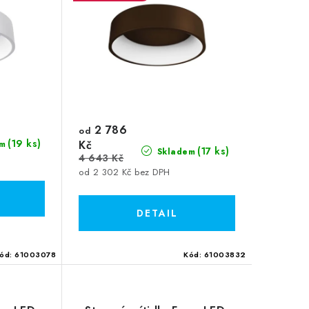
2 786
od
(19 ks)
Kč
m
(17 ks)
Skladem
4 643 Kč
od 2 302 Kč bez DPH
ód:
61003078
Kód:
61003832